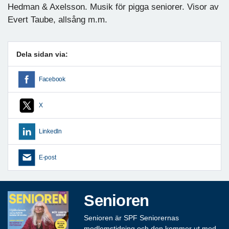
Hedman & Axelsson. Musik för pigga seniorer. Visor av
Evert Taube, allsång m.m.
Dela sidan via:
Facebook
X
LinkedIn
E-post
Senioren
Senioren är SPF Seniorernas
medlemstidning och den kommer ut med