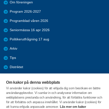
Om föreningen
Program 2026-2027
Programblad våren 2026
Seniormässa 16 apr 2026
Politikerutfrågning 17 aug
Arkiv
Tips
Distriktet
Förmåner
Om kakor på denna webbplats
Bli medlem
Vi använder kakor (cookies) för att erbjuda dig som besökare en bättre
användarupplevelse. Vi samlar in och analyserar information om
Nyheter
webbplatsens prestanda och användning, för att förbättra funktioner och
för att förbättra och anpassa innehållet. Vi använder kakor (cookies) för
att kunna erbjuda anpassade annonser.
Läs mer om kakor