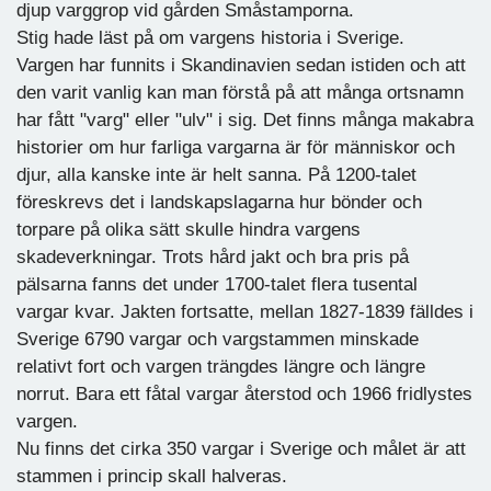
djup varggrop vid gården Småstamporna.
Stig hade läst på om vargens historia i Sverige.
Vargen har funnits i Skandinavien sedan istiden och att
den varit vanlig kan man förstå på att många ortsnamn
har fått "varg" eller "ulv" i sig. Det finns många makabra
historier om hur farliga vargarna är för människor och
djur, alla kanske inte är helt sanna. På 1200-talet
föreskrevs det i landskapslagarna hur bönder och
torpare på olika sätt skulle hindra vargens
skadeverkningar. Trots hård jakt och bra pris på
pälsarna fanns det under 1700-talet flera tusental
vargar kvar. Jakten fortsatte, mellan 1827-1839 fälldes i
Sverige 6790 vargar och vargstammen minskade
relativt fort och vargen trängdes längre och längre
norrut. Bara ett fåtal vargar återstod och 1966 fridlystes
vargen.
Nu finns det cirka 350 vargar i Sverige och målet är att
stammen i princip skall halveras.