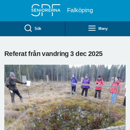
Till övergripande innehåll
Falköping
Sök
Meny
Referat från vandring 3 dec 2025