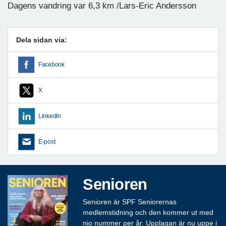
Dagens vandring var 6,3 km /Lars-Eric Andersson
Dela sidan via:
Facebook
X
LinkedIn
E-post
Senioren
Senioren är SPF Seniorernas
medlemstidning och den kommer ut med
nio nummer per år. Upplagan är nu uppe i