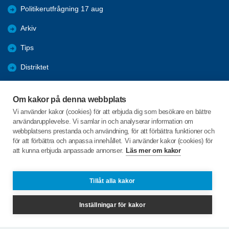
Politikerutfrågning 17 aug
Arkiv
Tips
Distriktet
Förmåner
Om kakor på denna webbplats
Bli medlem
Vi använder kakor (cookies) för att erbjuda dig som besökare en bättre
användarupplevelse. Vi samlar in och analyserar information om
Nyheter
webbplatsens prestanda och användning, för att förbättra funktioner och
för att förbättra och anpassa innehållet. Vi använder kakor (cookies) för
att kunna erbjuda anpassade annonser.
Läs mer om kakor
C/o:Ulla-Britt Hellman
Dotorpsgatan 58 B
521 44 Falköping
Tillåt alla kakor
Telefon:
0730-493843
Inställningar för kakor
ture.roland@gmail.com