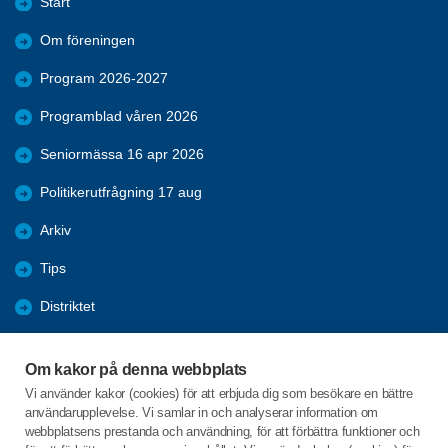
Start
Om föreningen
Program 2026-2027
Programblad våren 2026
Seniormässa 16 apr 2026
Politikerutfrågning 17 aug
Arkiv
Tips
Distriktet
Förmåner
Om kakor på denna webbplats
Bli medlem
Vi använder kakor (cookies) för att erbjuda dig som besökare en bättre
användarupplevelse. Vi samlar in och analyserar information om
Nyheter
webbplatsens prestanda och användning, för att förbättra funktioner och