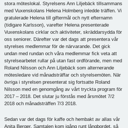
stora möteslokal. Styrelsens Ann Liljebäck tillsammans
med Vuxenskolans Helena Holmberg inledde träffen. Vi
gratulerade Helena till giftermål och nytt efternamn
(tidigare Karlsson), varefter Helena presenterade
Vuxenskolans cirklar och aktiviteter, skräddarsydda för
oss seniorer. Därefter var det dags att presentera vår
styrelses medlemmar för de närvarande. Det gick
undan med rundan och våra medlemmar fick veta att
styrelsearbetet rullar på utan fast ordförande, men med
Roland Nilsson och Ann Liljebäck som alternerande
mötesledare vid månadsträffar och styrelsemöten. När
övriga i styrelsen presenterat sig fortsatte Roland
Nilsson med en genomgång av vårt tryckta program för
2017 – 2018. Det slutar ju förstås med årsmötet 7/2
2018 och månadsträffen 7/3 2018.
Sedan var det dags för kaffe och hembakt av allas vår
Anita Berger. Samtalen kom igång runt långbordet, så