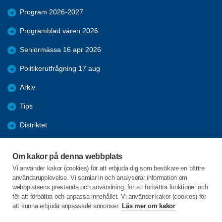
Program 2026-2027
Programblad våren 2026
Seniormässa 16 apr 2026
Politikerutfrågning 17 aug
Arkiv
Tips
Distriktet
Förmåner
Om kakor på denna webbplats
Bli medlem
Vi använder kakor (cookies) för att erbjuda dig som besökare en bättre
användarupplevelse. Vi samlar in och analyserar information om
Nyheter
webbplatsens prestanda och användning, för att förbättra funktioner och
för att förbättra och anpassa innehållet. Vi använder kakor (cookies) för
att kunna erbjuda anpassade annonser.
Läs mer om kakor
C/o:Ulla-Britt Hellman
Dotorpsgatan 58 B