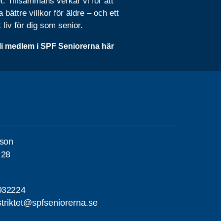
t. Tillsammans verkar vi för att
 bättre villkor för äldre – och ett
t liv för dig som senior.
li medlem i SPF Seniorerna här
sson
 28
932224
triktet@spfseniorerna.se