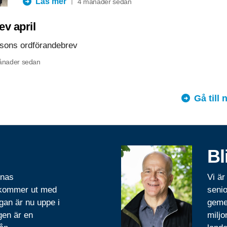
Läs mer
4 månader sedan
v april
ssons ordförandebrev
ånader sedan
Gå till
Bl
rnas
Vi är
 kommer ut med
senio
gan är nu uppe i
geme
gen är en
miljo