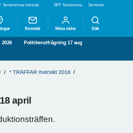
 Seniorernas intranät
SPF Seniorerna
Senioren
ingar
Kontakt
Mina sidor
Sök
 2026
Politikerutfrågning 17 aug
>
* TRÄFFAR översikt 2018
8 april
duktionsträffen.