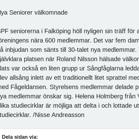
ya Seniorer välkomnade
PF seniorerna i Falköping höll nyligen sin träff fö
öreningens nära 600 medlemmar. Det var fem dame
å inbjudan som sänts till 30-talet nya medlemmar.
jälvklara platsen när Roland Nilsson hälsade välk
lats var också en liten grupp ur Sångfåglarna led
lev allsång inlett av ett traditionellt litet sprattel 
ed Fågeldansen. Styrelsens medlemmar delade på
ya medlemmar önskar sig. Helena Holmberg från 
lika studiecirklar är möjliga att delta i och lottade u
tudiecirklar. /Nisse Andreasson
Dela sidan via: