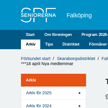
Till övergripande innehåll
Falköping
Start
Om föreningen
Program 2026
Arkiv
Tips
Distriktet
Förmåner
Du
Förbundet start
Skaraborgsdistriktet
Fal
är
***18 april Nya medlemmar
här:
Arkiv
Arkiv för 2025
Arkiv för 2024