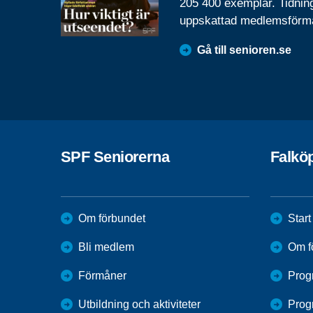
205 400 exemplar. Tidnin
uppskattad medlemsförm
Gå till senioren.se
SPF Seniorerna
Falkö
Om förbundet
Start
Bli medlem
Om f
Förmåner
Prog
Utbildning och aktiviteter
Prog