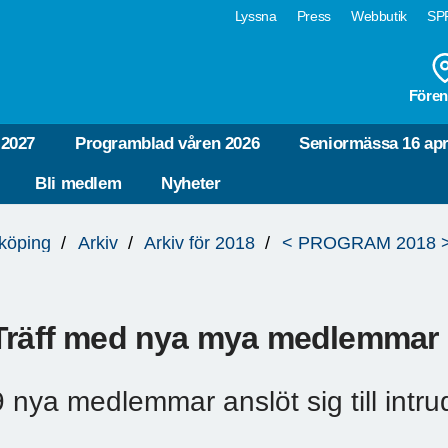
Lyssna
Press
Webbutik
SPF
Fören
-2027
Programblad våren 2026
Seniormässa 16 apr
Bli medlem
Nyheter
köping
Arkiv
Arkiv för 2018
< PROGRAM 2018 
Träff med nya mya medlemmar 1
9 nya medlemmar anslöt sig till intru