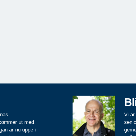
Bl
rnas
Vi är
 kommer ut med
senio
gan är nu uppe i
geme