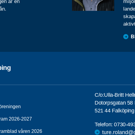
gen är en
miljo
ån.
lande
skapa
aktiv
B
ping
C/o:Ulla-Britt He
Dotorpsgatan 58
öreningen
521 44 Falköping
ram 2026-2027
Telefon:
0730-49
ramblad våren 2026
ture.roland@