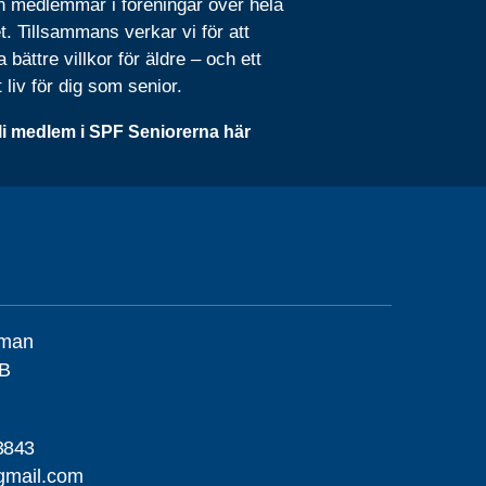
n medlemmar i föreningar över hela
t. Tillsammans verkar vi för att
 bättre villkor för äldre – och ett
t liv för dig som senior.
li medlem i SPF Seniorerna här
llman
 B
3843
gmail.com