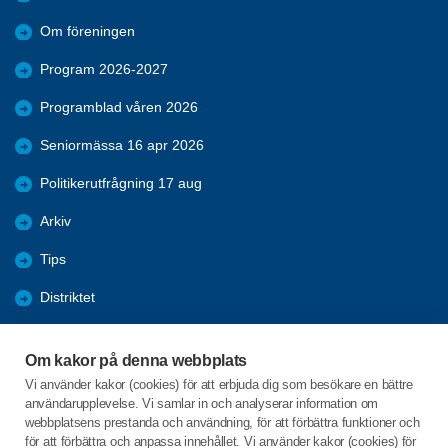
Om föreningen
Program 2026-2027
Programblad våren 2026
Seniormässa 16 apr 2026
Politikerutfrågning 17 aug
Arkiv
Tips
Distriktet
Förmåner
Om kakor på denna webbplats
Bli medlem
Vi använder kakor (cookies) för att erbjuda dig som besökare en bättre
användarupplevelse. Vi samlar in och analyserar information om
Nyheter
webbplatsens prestanda och användning, för att förbättra funktioner och
för att förbättra och anpassa innehållet. Vi använder kakor (cookies) för