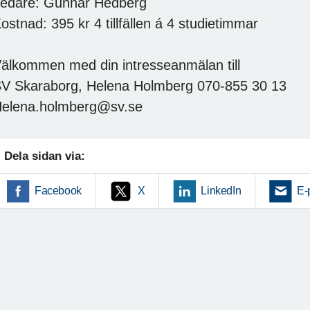
edare: Gunnar Hedberg
ostnad: 395 kr 4 tillfällen á 4 studietimmar
älkommen med din intresseanmälan till
V Skaraborg, Helena Holmberg 070-855 30 13
elena.holmberg@sv.se
Dela sidan via:
Facebook
X
LinkedIn
E-