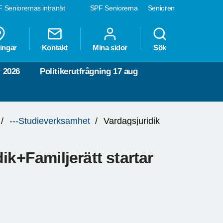
 Seniorernas intranät
SPF Seniorerna
Senioren
ingar
Kontakt
Mina sidor
Sök
 2026
Politikerutfrågning 17 aug
---Studieverksamhet
Vardagsjuridik
ik+Familjerätt startar