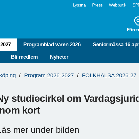
Lyssna
Press
Webbutik
SPF
Fören
-2027
Programblad våren 2026
Seniormässa 16 apr
Bli medlem
Nyheter
köping
Program 2026-2027
FOLKHÄLSA 2026-27
Ny studiecirkel om Vardagsjurid
inom kort
Läs mer under bilden