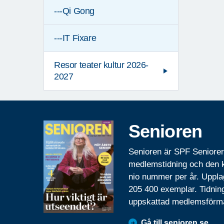
---Qi Gong
---IT Fixare
Resor teater kultur 2026-
2027
Senioren
Senioren är SPF Seniore
medlemstidning och den
nio nummer per år. Uppla
205 400 exemplar. Tidnin
uppskattad medlemsförm
Gå till senioren.se