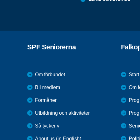
SPF Seniorerna
Falkö
Om förbundet
Start
Bli medlem
Om f
Förmåner
Prog
Utbildning och aktiviteter
Prog
Så tycker vi
Seni
About us (in English)
Polit