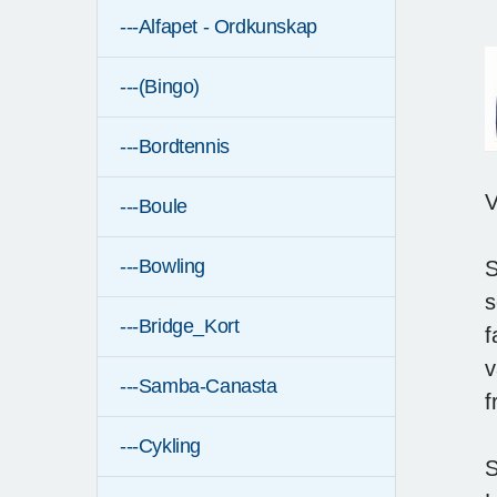
---Alfapet - Ordkunskap
---(Bingo)
---Bordtennis
V
---Boule
---Bowling
S
s
---Bridge_Kort
f
v
---Samba-Canasta
f
---Cykling
S