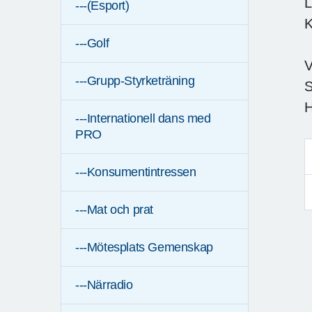
L
---(Esport)
K
---Golf
V
---Grupp-Styrketräning
S
H
---Internationell dans med
PRO
---Konsumentintressen
---Mat och prat
---Mötesplats Gemenskap
---Närradio