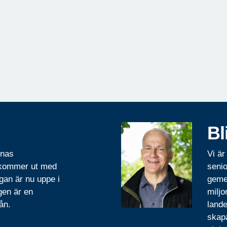
Bl
rnas
Vi är
 kommer ut med
senio
gan är nu uppe i
geme
gen är en
miljo
ån.
lande
skapa