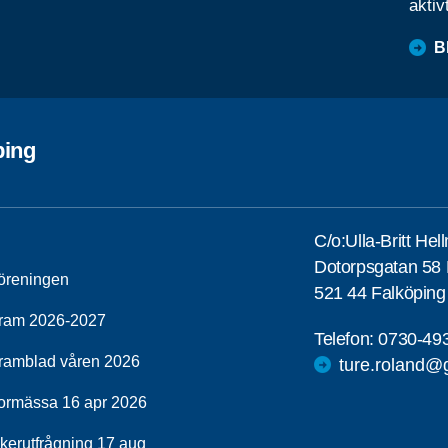
aktiv
B
ping
C/o:Ulla-Britt He
Dotorpsgatan 58
öreningen
521 44 Falköping
ram 2026-2027
Telefon:
0730-49
ramblad våren 2026
ture.roland@
ormässa 16 apr 2026
ikerutfrågning 17 aug