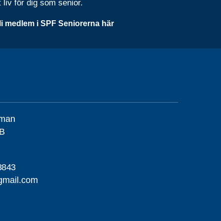
t liv för dig som senior.
li medlem i SPF Seniorerna här
llman
 B
3843
gmail.com