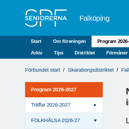
Till övergripande innehåll
Falköping
Start
Om föreningen
Program 2026
Arkiv
Tips
Distriktet
Förmåner
Du
Förbundet start
Skaraborgsdistriktet
Fal
är
här:
Program 2026-2027
Träffar 2026-2027
FOLKHÄLSA 2026-27