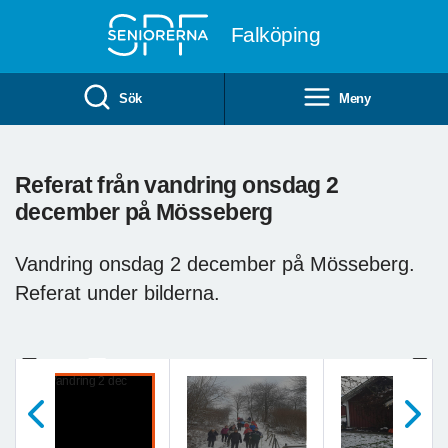
Till övergripande innehåll
Falköping
Sök
Meny
Referat från vandring onsdag 2
december på Mösseberg
Vandring onsdag 2 december på Mösseberg.
Referat under bilderna.
Vandring 2 dec
Previous
Next