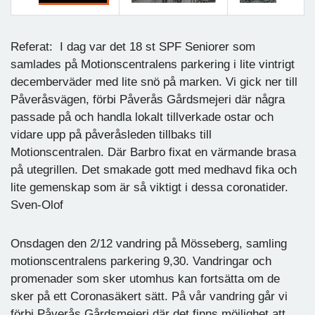
Föregående
Nästa
Referat: I dag var det 18 st SPF Seniorer som
samlades på Motionscentralens parkering i lite vintrigt
decemberväder med lite snö på marken. Vi gick ner till
Påveråsvägen, förbi Påverås Gårdsmejeri där några
passade på och handla lokalt tillverkade ostar och
vidare upp på påveråsleden tillbaks till
Motionscentralen. Där Barbro fixat en värmande brasa
på utegrillen. Det smakade gott med medhavd fika och
lite gemenskap som är så viktigt i dessa coronatider.
Sven-Olof
Onsdagen den 2/12 vandring på Mösseberg, samling
motionscentralens parkering 9,30. Vandringar och
promenader som sker utomhus kan fortsätta om de
sker på ett Coronasäkert sätt. På vår vandring går vi
förbi Påverås Gårdsmejeri där det finns möjlighet att