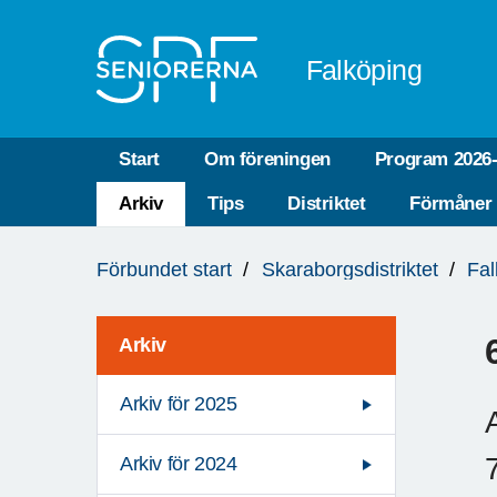
Till övergripande innehåll
Falköping
Start
Om föreningen
Program 2026
Arkiv
Tips
Distriktet
Förmåner
Du
Förbundet start
Skaraborgsdistriktet
Fal
är
här:
Arkiv
Arkiv för 2025
Arkiv för 2024