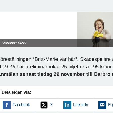
Marianne Mörk
öreställningen “Britt-Marie var här”. Skådespelar
l 19. Vi har preliminärbokat 25 biljetter à 195 krono
nmälan senast tisdag 29 november till Barbro 
Dela sidan via:
Facebook
X
LinkedIn
E-