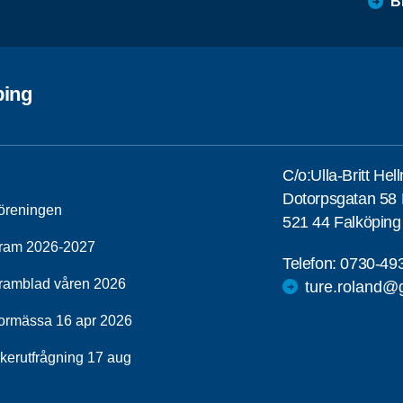
B
ping
C/o:Ulla-Britt He
Dotorpsgatan 58
öreningen
521 44 Falköping
ram 2026-2027
Telefon:
0730-49
ramblad våren 2026
ture.roland@
ormässa 16 apr 2026
ikerutfrågning 17 aug