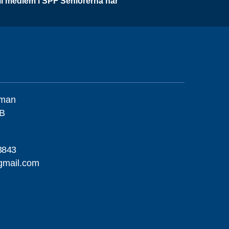
li medlem i SPF Seniorerna här
llman
 B
3843
gmail.com