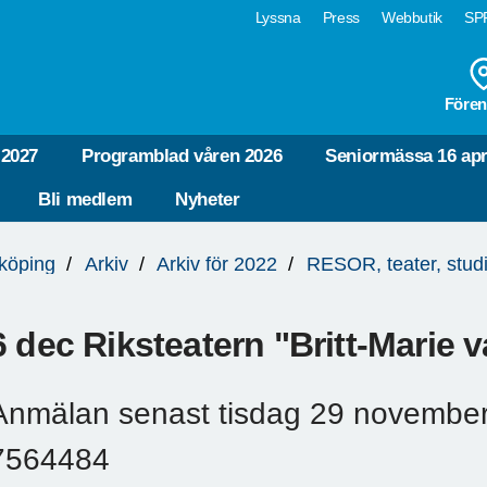
Lyssna
Press
Webbutik
SPF
Fören
-2027
Programblad våren 2026
Seniormässa 16 apr
Bli medlem
Nyheter
köping
Arkiv
Arkiv för 2022
RESOR, teater, stud
6 dec Riksteatern "Britt-Marie v
Anmälan senast tisdag 29 november t
7564484