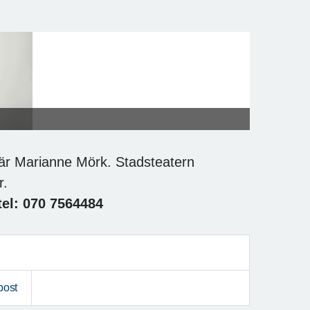
e är Marianne Mörk. Stadsteatern
r.
tel: 070 7564484
post