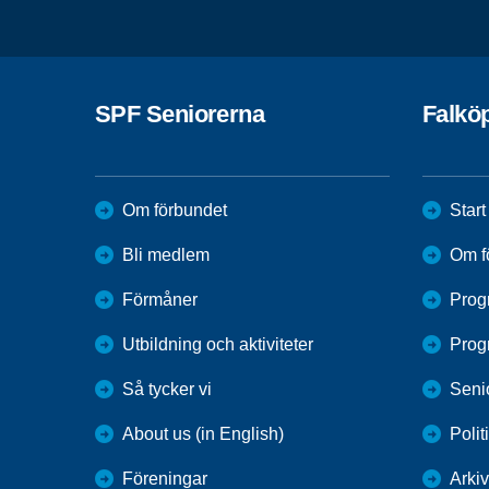
SPF Seniorerna
Falkö
Om förbundet
Start
Bli medlem
Om f
Förmåner
Prog
Utbildning och aktiviteter
Prog
Så tycker vi
Seni
About us (in English)
Polit
Föreningar
Arkiv