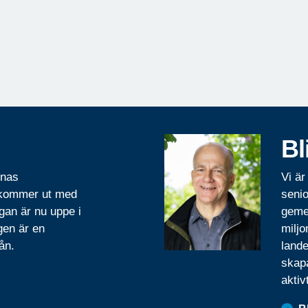
Bl
rnas
Vi är
 kommer ut med
senio
gan är nu uppe i
geme
gen är en
miljo
ån.
lande
skapa
aktiv