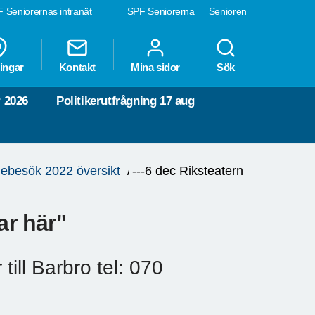
 Seniorernas intranät
SPF Seniorerna
Senioren
ingar
Kontakt
Mina sidor
Sök
 2026
Politikerutfrågning 17 aug
iebesök 2022 översikt
---6 dec Riksteatern
ar här"
ill Barbro tel: 070