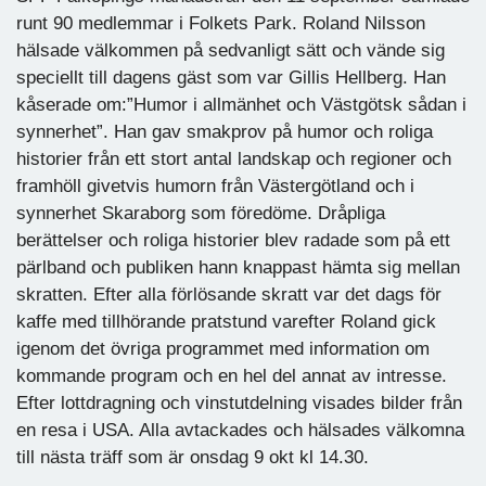
runt 90 medlemmar i Folkets Park. Roland Nilsson
hälsade välkommen på sedvanligt sätt och vände sig
speciellt till dagens gäst som var Gillis Hellberg. Han
kåserade om:”Humor i allmänhet och Västgötsk sådan i
synnerhet”. Han gav smakprov på humor och roliga
historier från ett stort antal landskap och regioner och
framhöll givetvis humorn från Västergötland och i
synnerhet Skaraborg som föredöme. Dråpliga
berättelser och roliga historier blev radade som på ett
pärlband och publiken hann knappast hämta sig mellan
skratten. Efter alla förlösande skratt var det dags för
kaffe med tillhörande pratstund varefter Roland gick
igenom det övriga programmet med information om
kommande program och en hel del annat av intresse.
Efter lottdragning och vinstutdelning visades bilder från
en resa i USA. Alla avtackades och hälsades välkomna
till nästa träff som är onsdag 9 okt kl 14.30.