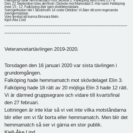
Falköping hade hemmamatch mot Skövde 2. Falköping vann med 15 - 9.
Den 22 September blev det final i Skövde mot Mariestad 3. Här vann Falköping
med 15 - 12. Falköping åter igen distriktsmästare .
Sverigefinalen blir i Stockholm 14 onde Oktober. Vi åker dit som regerande
sverigemästare.
Vore trevligt att kunna försvara titeln.
Kjell-Åke Lind
---------------------------------------------------------------------
-------------------------------------
Veteranvetartävlingen 2019-2020.
Torsdagen den 16 januari 2020 var sista tävlingen i
grundomgången.
Falköping hade hemmamatch mot skövdelaget Elin 3.
Falköping hade 18 rätt av 20 möjliga Elin 3 hade 12 rätt.
Vi är därmed gruppsegrare och vidare till kvartsfinal
den 27 februari.
Lottningen är inte klar så vi vet inte vilka motståndarna
blir eller om vi får borta eller hemmamatch. Men blir det
hemmamatch så ser vi gärna en stor publik.
Kjell-Åke Lind