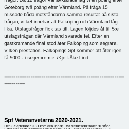
frågor. Då 12 frågor var avklarade låg vi en poäng efter
Göteborg två poäng efter Värmland. På fråga 15
missade båda motståndarna samma resultat på sista
frågan, vilket innebar att Falköping och Värmland låg
lika. Utslagsfrågor fick tas till. Lagen följdes åt till 5:e
utslagsfrågan där Värmland svarade fel. Efter en
gastkramande final stod åter Falköping som segrare.
Vilken prestation. Falköpings Spf kommer att åter igen
få 5000:- i segerpremie. /Kjell-Åke Lind
----------------------------------------------------------------
-----------
Spf Veteranvetarna 2020-2021.
Den 8 September 2021 kom den uppskjutna distriktsemifinalen till stånd.