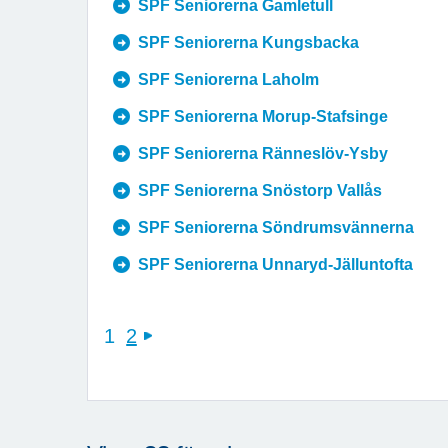
SPF Seniorerna Gamletull
SPF Seniorerna Kungsbacka
SPF Seniorerna Laholm
SPF Seniorerna Morup-Stafsinge
SPF Seniorerna Ränneslöv-Ysby
SPF Seniorerna Snöstorp Vallås
SPF Seniorerna Söndrumsvännerna
SPF Seniorerna Unnaryd-Jälluntofta
1
2
next