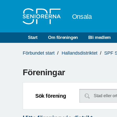
Till övergripande innehåll
Onsala
Start
Om föreningen
Bli medlem
Du
Förbundet start
Hallandsdistriktet
SPF S
är
här:
Föreningar
Sök förening