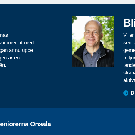
Bl
rnas
Vi är
 kommer ut med
senio
gan är nu uppe i
geme
gen är en
miljo
ån.
lande
skapa
aktiv
B
eniorerna Onsala