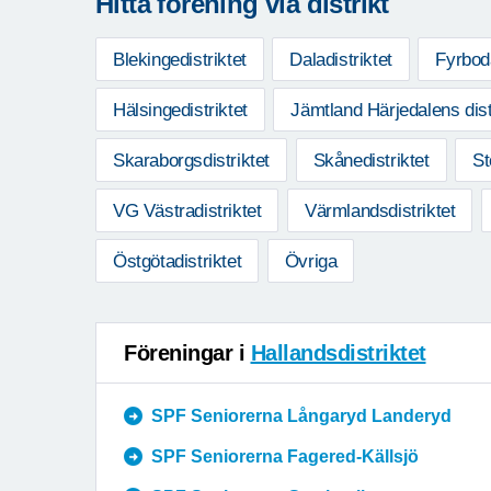
Hitta förening via distrikt
Blekingedistriktet
Daladistriktet
Fyrboda
Hälsingedistriktet
Jämtland Härjedalens dist
Skaraborgsdistriktet
Skånedistriktet
St
VG Västradistriktet
Värmlandsdistriktet
Östgötadistriktet
Övriga
Föreningar i
Hallandsdistriktet
SPF Seniorerna Långaryd Landeryd
SPF Seniorerna Fagered-Källsjö