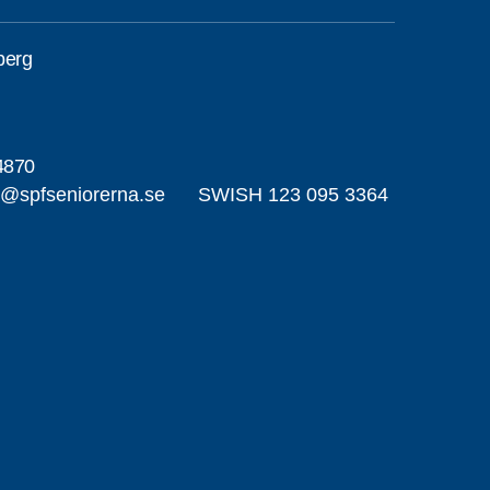
berg
4870
la@spfseniorerna.se SWISH 123 095 3364