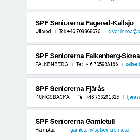
SPF Seniorerna Fagered-Källsjö
Ullared
Tel: +46 709968676
eivor.linnea@
SPF Seniorerna Falkenberg-Skrea
FALKENBERG
Tel: +46 705983166
falken
SPF Seniorerna Fjärås
KUNGSBACKA
Tel: +46 733261315
fjaras
SPF Seniorerna Gamletull
Halmstad
gamletull@spfseniorerna.se