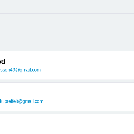
yd
ansson49@gmail.com
ki.preifelt@gmail.com