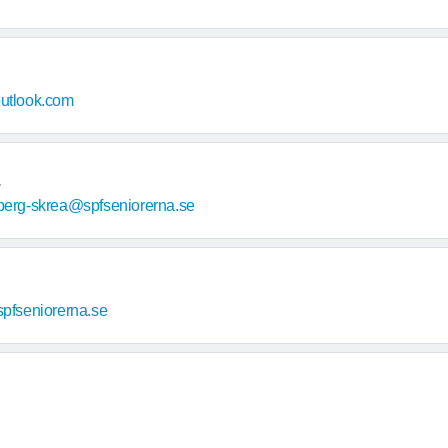
outlook.com
berg-skrea@spfseniorerna.se
spfseniorerna.se