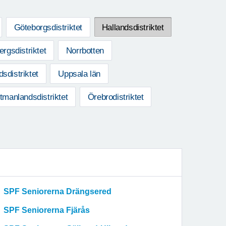
Göteborgsdistriktet
Hallandsdistriktet
rgsdistriktet
Norrbotten
sdistriktet
Uppsala län
tmanlandsdistriktet
Örebrodistriktet
SPF Seniorerna Drängsered
SPF Seniorerna Fjärås