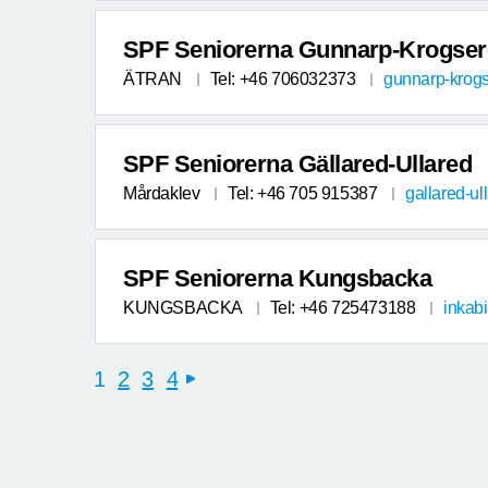
SPF Seniorerna Gunnarp-Krogse
ÄTRAN
Tel: +46 706032373
gunnarp-krog
SPF Seniorerna Gällared-Ullared
Mårdaklev
Tel: +46 705 915387
gallared-u
SPF Seniorerna Kungsbacka
KUNGSBACKA
Tel: +46 725473188
inkab
1
2
3
4
next