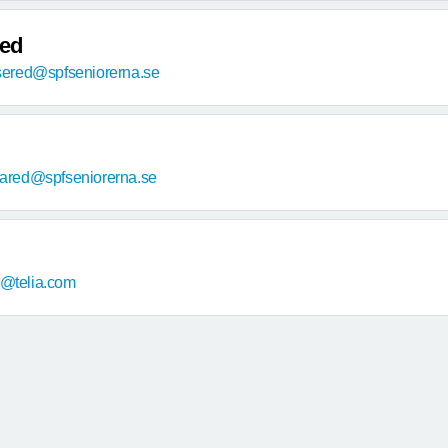
red
sered@spfseniorerna.se
llared@spfseniorerna.se
i@telia.com