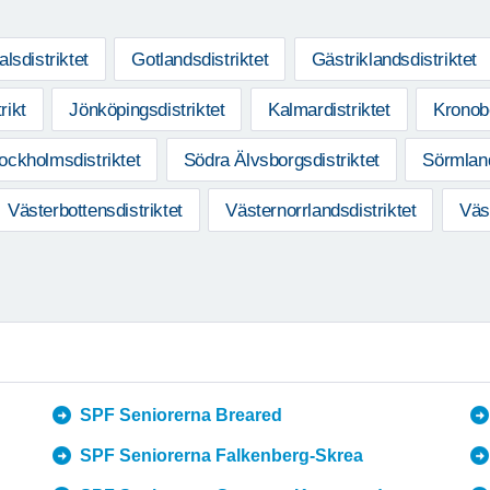
lsdistriktet
Gotlandsdistriktet
Gästriklandsdistriktet
rikt
Jönköpingsdistriktet
Kalmardistriktet
Kronobe
ockholmsdistriktet
Södra Älvsborgsdistriktet
Sörmland
Västerbottensdistriktet
Västernorrlandsdistriktet
Väs
SPF Seniorerna Breared
SPF Seniorerna Falkenberg-Skrea