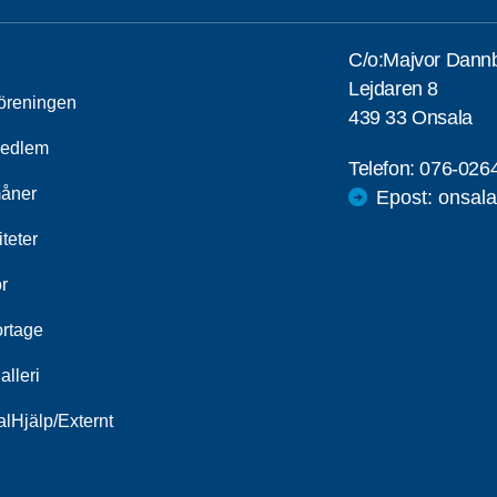
C/o:Majvor Dann
Lejdaren 8
öreningen
439 33 Onsala
medlem
Telefon:
076-026
åner
Epost: onsa
iteter
r
rtage
alleri
alHjälp/Externt