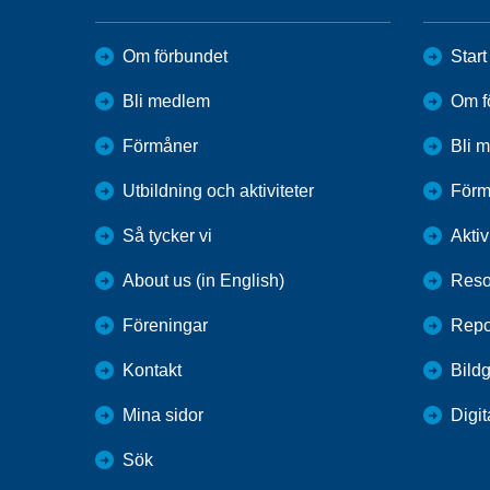
Om förbundet
Start
Bli medlem
Om f
Förmåner
Bli 
Utbildning och aktiviteter
Förm
Så tycker vi
Aktiv
About us (in English)
Reso
Föreningar
Repo
Kontakt
Bildg
Mina sidor
Digit
Sök