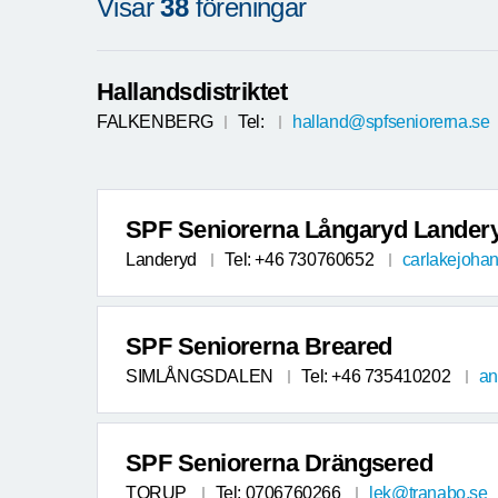
Visar
38
föreningar
Hallandsdistriktet
FALKENBERG
Tel:
halland@spfseniorerna.se
SPF Seniorerna Långaryd Lander
Landeryd
Tel: +46 730760652
carlakejoh
SPF Seniorerna Breared
SIMLÅNGSDALEN
Tel: +46 735410202
an
SPF Seniorerna Drängsered
TORUP
Tel: 0706760266
lek@tranabo.se