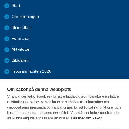
Start
Om föreningen
Bli medlem
Förmåner
Aktiviteter
Bildgalleri
Program hösten 2026
Div. Aktiviteter våren 2026
Om kakor på denna webbplats
Serveringsgrupper till månadsmötena.
Vi använder kakor (cookies) för att erbjuda dig som besökare en bättre
användarupplevelse. Vi samlar in och analyserar information om
KPR
webbplatsens prestanda och användning, för att förbättra funktioner och
för att förbättra och anpassa innehållet. Vi använder kakor (cookies) för
att kunna erbjuda anpassade annonser.
Läs mer om kakor
C/o:Thage Andersson
Rosendalsvägen 29