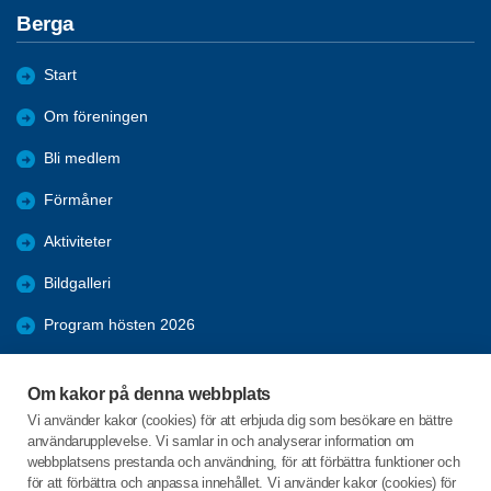
Berga
Start
Om föreningen
Bli medlem
Förmåner
Aktiviteter
Bildgalleri
Program hösten 2026
Div. Aktiviteter våren 2026
Om kakor på denna webbplats
Serveringsgrupper till månadsmötena.
Vi använder kakor (cookies) för att erbjuda dig som besökare en bättre
användarupplevelse. Vi samlar in och analyserar information om
KPR
webbplatsens prestanda och användning, för att förbättra funktioner och
för att förbättra och anpassa innehållet. Vi använder kakor (cookies) för