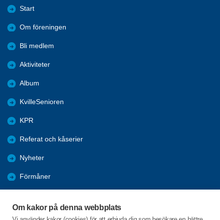
Start
Om föreningen
Bli medlem
Aktiviteter
Album
KvilleSenioren
KPR
Referat och kåserier
Nyheter
Förmåner
Årsmöte
Om kakor på denna webbplats
Tanums kommun
Vi använder kakor (cookies) för att erbjuda dig som besökare en bättre