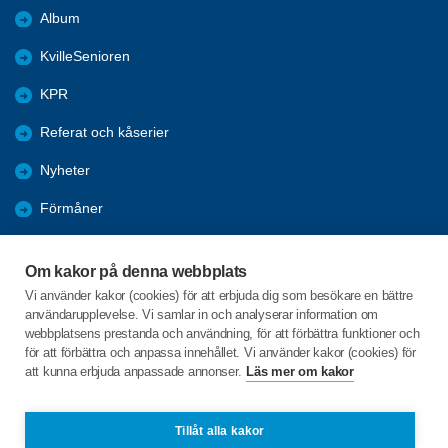
Album
KvilleSenioren
KPR
Referat och kåserier
Nyheter
Förmåner
Årsmöte
Om kakor på denna webbplats
Tanums kommun
Vi använder kakor (cookies) för att erbjuda dig som besökare en bättre
användarupplevelse. Vi samlar in och analyserar information om
Valet 2026
webbplatsens prestanda och användning, för att förbättra funktioner och
för att förbättra och anpassa innehållet. Vi använder kakor (cookies) för
att kunna erbjuda anpassade annonser.
Läs mer om kakor
C/o:Inga-Lill Sörgard
Fåglekärr Lindhagen 1
455 97 Dingle
Tillåt alla kakor