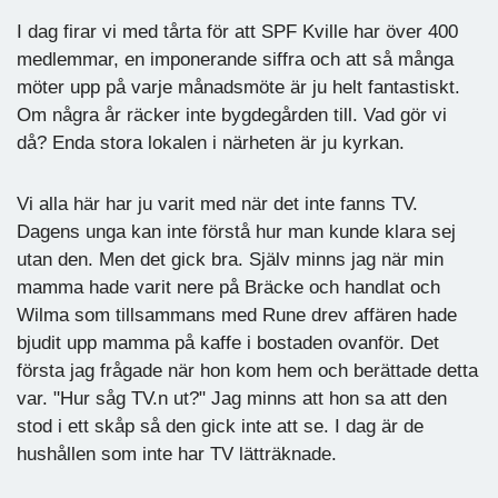
I dag firar vi med tårta för att SPF Kville har över 400
medlemmar, en imponerande siffra och att så många
möter upp på varje månadsmöte är ju helt fantastiskt.
Om några år räcker inte bygdegården till. Vad gör vi
då? Enda stora lokalen i närheten är ju kyrkan.
Vi alla här har ju varit med när det inte fanns TV.
Dagens unga kan inte förstå hur man kunde klara sej
utan den. Men det gick bra. Själv minns jag när min
mamma hade varit nere på Bräcke och handlat och
Wilma som tillsammans med Rune drev affären hade
bjudit upp mamma på kaffe i bostaden ovanför. Det
första jag frågade när hon kom hem och berättade detta
var. "Hur såg TV.n ut?" Jag minns att hon sa att den
stod i ett skåp så den gick inte att se. I dag är de
hushållen som inte har TV lätträknade.