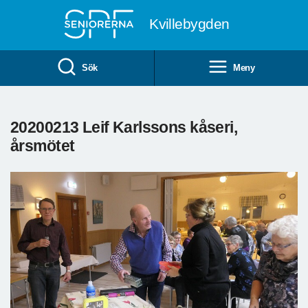
Till övergripande innehåll
Kvillebygden
Sök
Meny
20200213 Leif Karlssons kåseri,
årsmötet