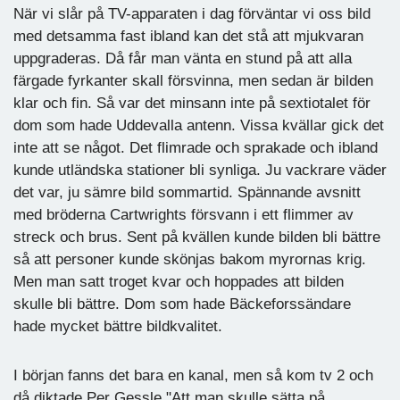
När vi slår på TV-apparaten i dag förväntar vi oss bild
med detsamma fast ibland kan det stå att mjukvaran
uppgraderas. Då får man vänta en stund på att alla
färgade fyrkanter skall försvinna, men sedan är bilden
klar och fin. Så var det minsann inte på sextiotalet för
dom som hade Uddevalla antenn. Vissa kvällar gick det
inte att se något. Det flimrade och sprakade och ibland
kunde utländska stationer bli synliga. Ju vackrare väder
det var, ju sämre bild sommartid. Spännande avsnitt
med bröderna Cartwrights försvann i ett flimmer av
streck och brus. Sent på kvällen kunde bilden bli bättre
så att personer kunde skönjas bakom myrornas krig.
Men man satt troget kvar och hoppades att bilden
skulle bli bättre. Dom som hade Bäckeforssändare
hade mycket bättre bildkvalitet.
I början fanns det bara en kanal, men så kom tv 2 och
då diktade Per Gessle "Att man skulle sätta på,