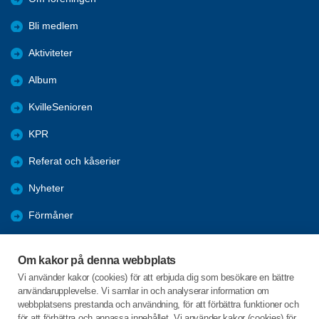
Bli medlem
Aktiviteter
Album
KvilleSenioren
KPR
Referat och kåserier
Nyheter
Förmåner
Årsmöte
Om kakor på denna webbplats
Tanums kommun
Vi använder kakor (cookies) för att erbjuda dig som besökare en bättre
användarupplevelse. Vi samlar in och analyserar information om
Valet 2026
webbplatsens prestanda och användning, för att förbättra funktioner och
för att förbättra och anpassa innehållet. Vi använder kakor (cookies) för