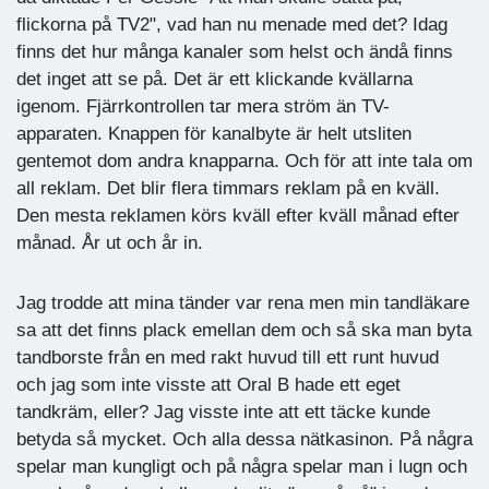
flickorna på TV2", vad han nu menade med det? Idag
finns det hur många kanaler som helst och ändå finns
det inget att se på. Det är ett klickande kvällarna
igenom. Fjärrkontrollen tar mera ström än TV-
apparaten. Knappen för kanalbyte är helt utsliten
gentemot dom andra knapparna. Och för att inte tala om
all reklam. Det blir flera timmars reklam på en kväll.
Den mesta reklamen körs kväll efter kväll månad efter
månad. År ut och år in.
Jag trodde att mina tänder var rena men min tandläkare
sa att det finns plack emellan dem och så ska man byta
tandborste från en med rakt huvud till ett runt huvud
och jag som inte visste att Oral B hade ett eget
tandkräm, eller? Jag visste inte att ett täcke kunde
betyda så mycket. Och alla dessa nätkasinon. På några
spelar man kungligt och på några spelar man i lugn och