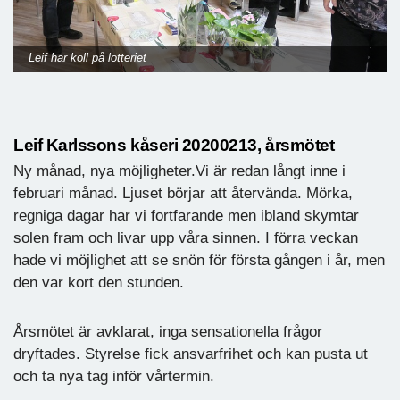
Leif har koll på lotteriet
Leif Karlssons kåseri 20200213, årsmötet
Ny månad, nya möjligheter.Vi är redan långt inne i
februari månad. Ljuset börjar att återvända. Mörka,
regniga dagar har vi fortfarande men ibland skymtar
solen fram och livar upp våra sinnen. I förra veckan
hade vi möjlighet att se snön för första gången i år, men
den var kort den stunden.
Årsmötet är avklarat, inga sensationella frågor
dryftades. Styrelse fick ansvarfrihet och kan pusta ut
och ta nya tag inför vårtermin.