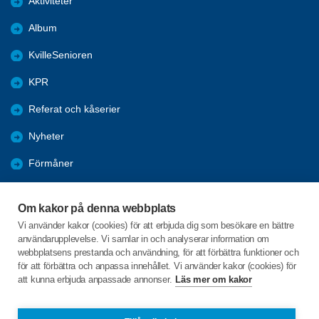
Aktiviteter
Album
KvilleSenioren
KPR
Referat och kåserier
Nyheter
Förmåner
Årsmöte
Om kakor på denna webbplats
Tanums kommun
Vi använder kakor (cookies) för att erbjuda dig som besökare en bättre
användarupplevelse. Vi samlar in och analyserar information om
Valet 2026
webbplatsens prestanda och användning, för att förbättra funktioner och
för att förbättra och anpassa innehållet. Vi använder kakor (cookies) för
att kunna erbjuda anpassade annonser.
Läs mer om kakor
C/o:Inga-Lill Sörgard
Fåglekärr Lindhagen 1
455 97 Dingle