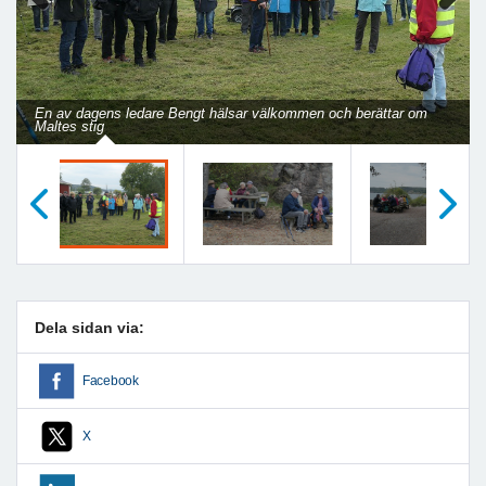
Previous
Next
En av dagens ledare Bengt hälsar välkommen och berättar om
Maltes stig
Föregående
Nästa
Dela sidan via:
Facebook
X