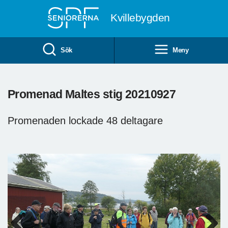
Till övergripande innehåll
Kvillebygden
Sök
Meny
Promenad Maltes stig 20210927
Promenaden lockade 48 deltagare