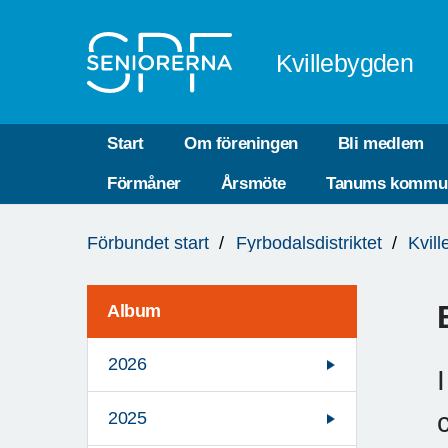
Till övergripande innehåll
Kvillebygden
Start
Om föreningen
Bli medlem
Förmåner
Årsmöte
Tanums kommu
Du
Förbundet start
Fyrbodalsdistriktet
Kvil
är
här:
Album
2026
2025