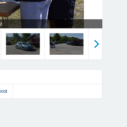
g
Nästa
post