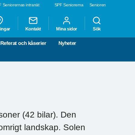
 Seniorernas intranät
SPF Seniorerna
Senioren
ingar
Kontakt
Mina sidor
Sök
Referat och kåserier
Nyheter
oner (42 bilar). Den
omrigt landskap. Solen