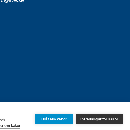
ard@live.se
Tillåt alla kakor
Inställningar för kakor
 och
er om kakor