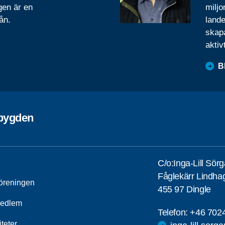
gen är en
miljo
ån.
lande
skapa
aktiv
B
ebygden
C/o:Inga-Lill Sör
Fåglekärr Lindha
öreningen
455 97 Dingle
medlem
Telefon:
+46 702
iteter