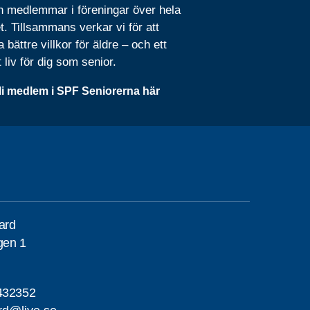
n medlemmar i föreningar över hela
t. Tillsammans verkar vi för att
 bättre villkor för äldre – och ett
t liv för dig som senior.
li medlem i SPF Seniorerna här
gard
gen 1
432352