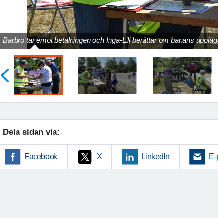
Barbro tar emot betalningen och Inga-Lill berättar om banans uppläg
öregående
Dela sidan via:
Facebook
X
LinkedIn
E-