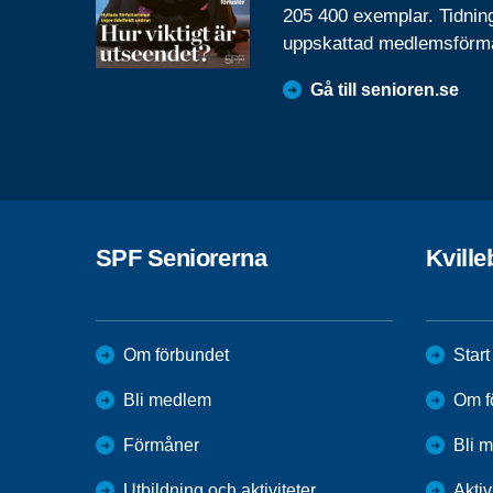
205 400 exemplar. Tidnin
uppskattad medlemsförm
Gå till senioren.se
SPF Seniorerna
Kvill
Om förbundet
Start
Bli medlem
Om f
Förmåner
Bli 
Utbildning och aktiviteter
Aktiv