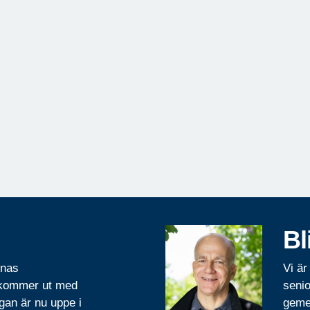
Bl
rnas
Vi är
 kommer ut med
senio
gan är nu uppe i
geme