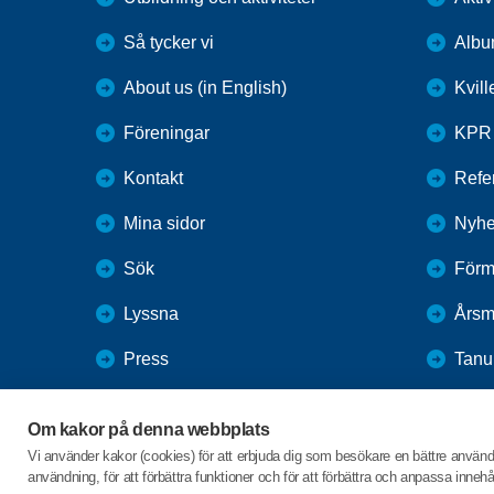
Så tycker vi
Alb
About us (in English)
Kvil
Föreningar
KPR
Kontakt
Refer
Mina sidor
Nyhe
Sök
Förm
Lyssna
Årsm
Press
Tan
Webbutik
Vale
Om kakor på denna webbplats
SPF Seniorernas intranät
Vi använder kakor (cookies) för att erbjuda dig som besökare en bättre använ
användning, för att förbättra funktioner och för att förbättra och anpassa inne