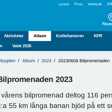
Lyssna
Press
Webbutik
SPF
Fören
Aktiviteter
Album
KvilleSenioren
KPR
n
Valet 2026
lebygden
Album
2023
20230608 Bilpromenaden
Bilpromenaden 2023
I vårens bilpromenad deltog 116 pers
c:a 55 km långa banan bjöd på ett s