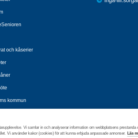
inga-lill.sorg
um
leSenioren
at och kåserier
ter
åner
öte
ums kommun
t 2026
darupplevelse. Vi samlar in och analyserar information om webbplatsens prestanda
hållet. Vi använder kakor (cookies) för att kunna erbjuda anpassade annonser.
Läs m