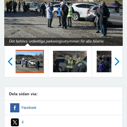
Previous
Next
Det behövs ordentliga parkeringsutrymmen för alla bilarna
Föregående
Nästa
Dela sidan via:
Facebook
X