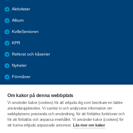
Aktiviteter
Album
KvilleSenioren
KPR
Referat och kåserier
Nyheter
Förmåner
Årsmöte
Om kakor på denna webbplats
Tanums kommun
Vi använder kakor (cookies) för att erbjuda dig som besökare en bättre
användarupplevelse. Vi samlar in och analyserar information om
Valet 2026
webbplatsens prestanda och användning, för att förbättra funktioner och
för att förbättra och anpassa innehållet. Vi använder kakor (cookies) för
att kunna erbjuda anpassade annonser.
Läs mer om kakor
C/o:Inga-Lill Sörgard