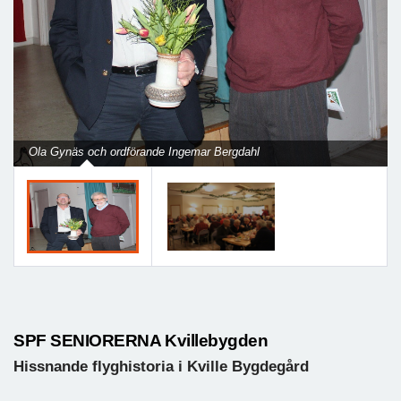
Previous
Next
Ola Gynäs och ordförande Ingemar Bergdahl
SPF SENIORERNA Kvillebygden
Hissnande flyghistoria i Kville Bygdegård