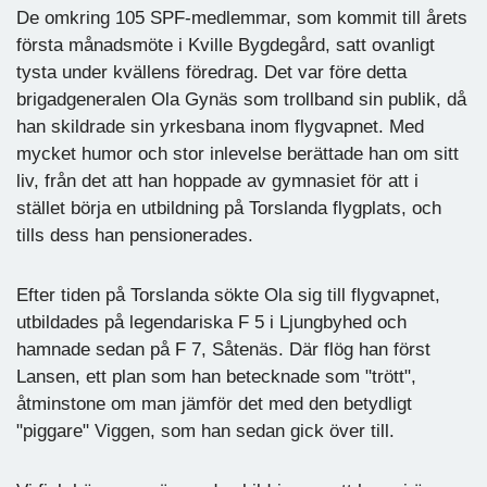
De omkring 105 SPF-medlemmar, som kommit till årets
första månadsmöte i Kville Bygdegård, satt ovanligt
tysta under kvällens föredrag. Det var före detta
brigadgeneralen Ola Gynäs som trollband sin publik, då
han skildrade sin yrkesbana inom flygvapnet. Med
mycket humor och stor inlevelse berättade han om sitt
liv, från det att han hoppade av gymnasiet för att i
stället börja en utbildning på Torslanda flygplats, och
tills dess han pensionerades.
Efter tiden på Torslanda sökte Ola sig till flygvapnet,
utbildades på legendariska F 5 i Ljungbyhed och
hamnade sedan på F 7, Såtenäs. Där flög han först
Lansen, ett plan som han betecknade som "trött",
åtminstone om man jämför det med den betydligt
"piggare" Viggen, som han sedan gick över till.