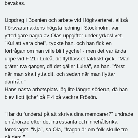
bevakas.
Uppdrag i Bosnien och arbete vid Högkvarteret, alltså
Försvarsmaktens högsta ledning i Stockholm, var
ytterligare några av Olas uppgifter under yrkeslivet.
"Kul att vara chef", tyckte han, och han fick en
förfrågan om han ville bli flygchef - men det var ända
uppe vid F 21 i Luleå, dit flyttlasset faktiskt gick. "Man
gråter två gånger, då det gäller Luleå", sa han, "först
när man ska flytta dit, och sedan när man flyttar
därifrån."
Hans nästa arbetsplats låg lite längre söderut, då han
blev flottiljchef på F 4 på vackra Frösön.
"Har du funderat på att skriva dina memoarer?" undrade
en åhörare efter det intressanta och innehållsrika
föredraget. "Nja", sa Ola, "frågan är om folk skulle tro
på dem."