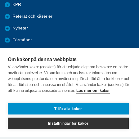
KPR
Referat och kåserier
Nyheter
Förmåner
Årsmöte
Om kakor på denna webbplats
Tanums kommun
Vi använder kakor (cookies) för att erbjuda dig som besökare en bättre
användarupplevelse. Vi samlar in och analyserar information om
Valet 2026
webbplatsens prestanda och användning, för att förbättra funktioner och
för att förbättra och anpassa innehållet. Vi använder kakor (cookies) för
att kunna erbjuda anpassade annonser.
Läs mer om kakor
C/o:Inga-Lill Sörgard
Fåglekärr Lindhagen 1
455 97 Dingle
Tillåt alla kakor
Telefon:
+46 702432352
Inställningar för kakor
inga-lill.sorgard@live.se