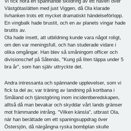
Vi fick höra en spännande skildring av ett haveri över
Västgötaslätten med just Viggen, då Ola klarade
livhanken trots ett mycket dramatiskt händelseförlopp.
En vingbalk hade brustit, och en av planets vingar hade
brutits av.
Ola hade insett, att utbildning kunde vara något roligt,
om den var meningsfull, och han studerade vidare i
olika omgångar. Han blev så småningom officer och
divisionschef på Såtenäs, "Kung på liten täppa under 5
bra år", som han själv uttryckte det.
Andra intressanta och spännande upplevelser, som vi
fick ta del av, var träning av landning på kortbana i
Småland och tjänstgöring inom incidentberedskapen,
alltså då man bevakar och skyddar vårt lands gränser
mot främmande intrång. "Vilken känsla", utbrast Ola,
när han berättade om ett spaningsuppdrag över
Östersjön, då närgångna ryska bombplan skulle