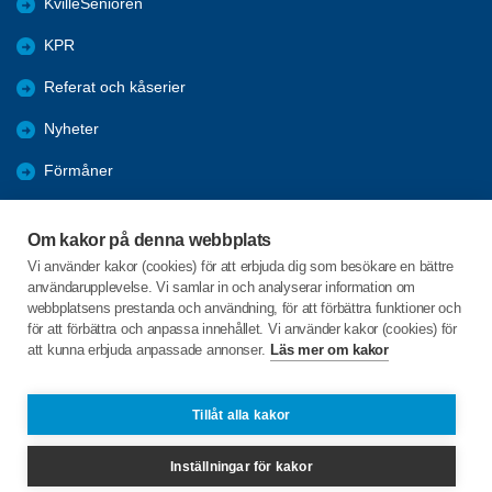
KvilleSenioren
KPR
Referat och kåserier
Nyheter
Förmåner
Årsmöte
Om kakor på denna webbplats
Tanums kommun
Vi använder kakor (cookies) för att erbjuda dig som besökare en bättre
användarupplevelse. Vi samlar in och analyserar information om
Valet 2026
webbplatsens prestanda och användning, för att förbättra funktioner och
för att förbättra och anpassa innehållet. Vi använder kakor (cookies) för
att kunna erbjuda anpassade annonser.
Läs mer om kakor
C/o:Inga-Lill Sörgard
Fåglekärr Lindhagen 1
455 97 Dingle
Tillåt alla kakor
Telefon:
+46 702432352
Inställningar för kakor
inga-lill.sorgard@live.se