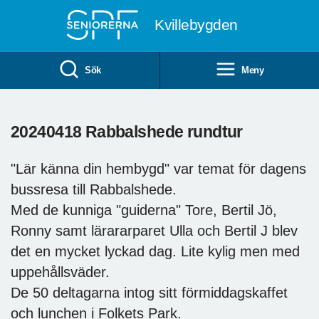
Till övergripande innehåll
Kvillebygden
Sök
Meny
20240418 Rabbalshede rundtur
"Lär känna din hembygd" var temat för dagens
bussresa till Rabbalshede.
Med de kunniga "guiderna" Tore, Bertil Jö,
Ronny samt lärararparet Ulla och Bertil J blev
det en mycket lyckad dag. Lite kylig men med
uppehållsväder.
De 50 deltagarna intog sitt förmiddagskaffet
och lunchen i Folkets Park.