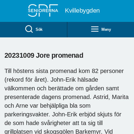
Till övergripande innehåll
Kvillebygden
Sök
Meny
20231009 Jore promenad
Till höstens sista promenad kom 82 personer
(rekord för året). John-Erik hälsade
välkommen och berättade om gården samt
presenterade dagens promenad. Astrid, Marita
och Arne var behjälpliga bla som
parkeringsvakter. John-Erik erbjöd skjuts för
de som hade svårigheter att ta sig till
grillplatsen vid skogsgölen Barkemyr. Vid