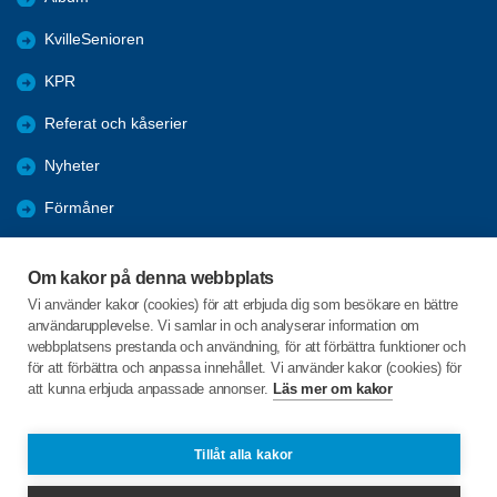
KvilleSenioren
KPR
Referat och kåserier
Nyheter
Förmåner
Årsmöte
Om kakor på denna webbplats
Tanums kommun
Vi använder kakor (cookies) för att erbjuda dig som besökare en bättre
användarupplevelse. Vi samlar in och analyserar information om
Valet 2026
webbplatsens prestanda och användning, för att förbättra funktioner och
för att förbättra och anpassa innehållet. Vi använder kakor (cookies) för
att kunna erbjuda anpassade annonser.
Läs mer om kakor
C/o:Inga-Lill Sörgard
Fåglekärr Lindhagen 1
455 97 Dingle
Tillåt alla kakor
Telefon:
+46 702432352