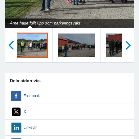
Arne hade fullt upp som parkeringsvakt
Föregående
Nästa
Dela sidan via:
Facebook
X
LinkedIn