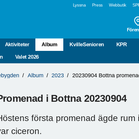
Lyssna
Press
Webbutik
SPF
Fören
Aktiviteter
Album
KvilleSenioren
KPR
n
Valet 2026
lebygden
Album
2023
20230904 Bottna promena
Promenad i Bottna 20230904
Höstens första promenad ägde rum i 
var ciceron.