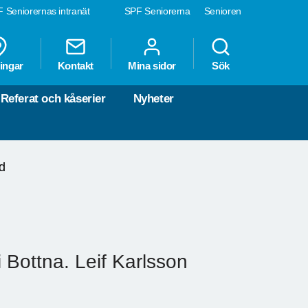
 Seniorernas intranät
SPF Seniorerna
Senioren
ingar
Kontakt
Mina sidor
Sök
Referat och kåserier
Nyheter
d
Bottna. Leif Karlsson