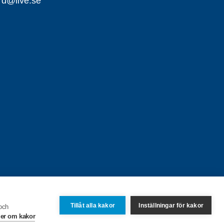
ard@live.se
Tillåt alla kakor
Inställningar för kakor
 och
er om kakor