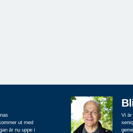
Bl
rnas
Vi är
 kommer ut med
senio
gan är nu uppe i
geme