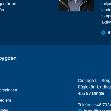
gen är en
miljo
ån.
lande
skapa
aktiv
B
ebygden
C/o:Inga-Lill Sör
Fåglekärr Lindha
öreningen
455 97 Dingle
medlem
Telefon:
+46 702
iteter