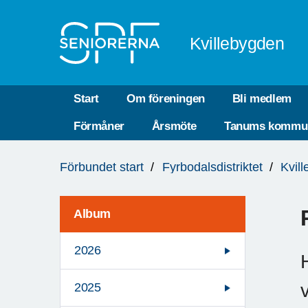
Till övergripande innehåll
Kvillebygden
Start
Om föreningen
Bli medlem
Förmåner
Årsmöte
Tanums kommu
Du
Förbundet start
Fyrbodalsdistriktet
Kvil
är
här:
Album
2026
2025