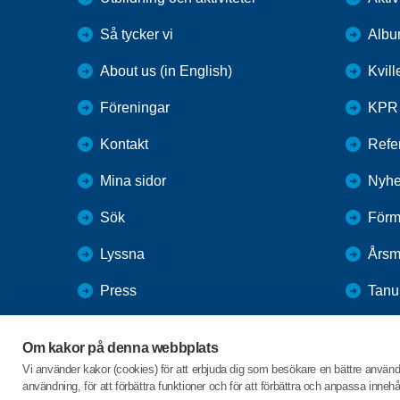
Så tycker vi
Alb
About us (in English)
Kvil
Föreningar
KPR
Kontakt
Refer
Mina sidor
Nyhe
Sök
Förm
Lyssna
Årsm
Press
Tan
Webbutik
Vale
Om kakor på denna webbplats
SPF Seniorernas intranät
Vi använder kakor (cookies) för att erbjuda dig som besökare en bättre använ
användning, för att förbättra funktioner och för att förbättra och anpassa inne