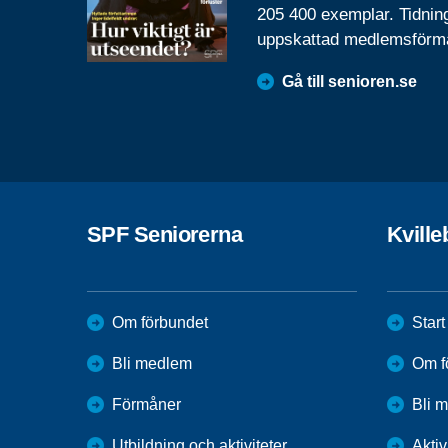
205 400 exemplar. Tidnin
uppskattad medlemsförm
Gå till senioren.se
SPF Seniorerna
Kvill
Om förbundet
Start
Bli medlem
Om f
Förmåner
Bli 
Utbildning och aktiviteter
Aktiv