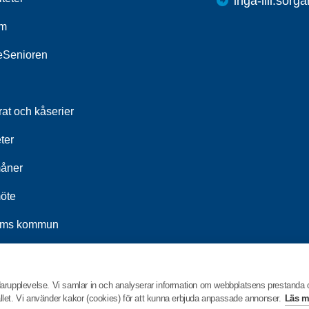
inga-lill.sorg
um
leSenioren
at och kåserier
ter
åner
öte
ums kommun
t 2026
darupplevelse. Vi samlar in och analyserar information om webbplatsens prestanda
hållet. Vi använder kakor (cookies) för att kunna erbjuda anpassade annonser.
Läs m