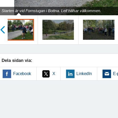
Starten är vid Fornstugan i Bottna. Leif hälsar välkommen.
öregående
Dela sidan via:
Facebook
X
LinkedIn
E-