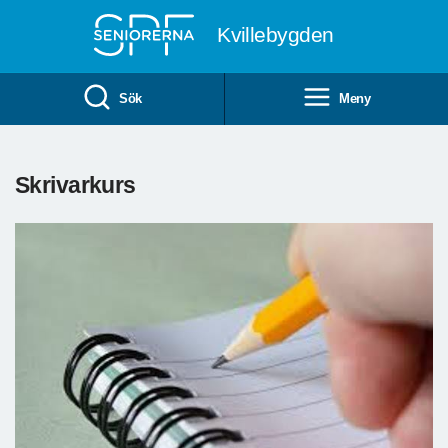
Till övergripande innehåll
Kvillebygden
Sök
Meny
Skrivarkurs