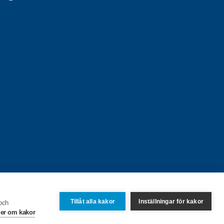
Tillåt alla kakor
Inställningar för kakor
 och
er om kakor