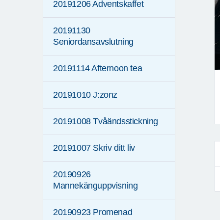
20191206 Adventskaffet
20191130
Seniordansavslutning
20191114 Afternoon tea
20191010 J:zonz
20191008 Tvåändsstickning
F
20191007 Skriv ditt liv
20190926
Mannekänguppvisning
20190923 Promenad