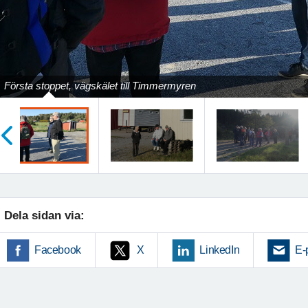
Första stoppet, vägskälet till Timmermyren
öregående
Dela sidan via:
Facebook
X
LinkedIn
E-