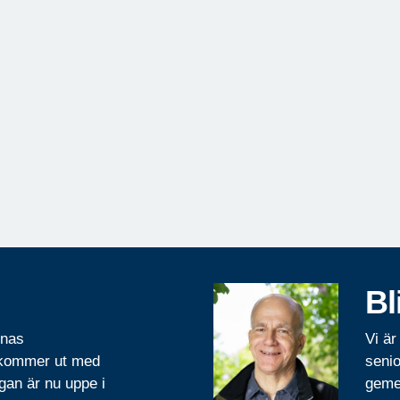
Bl
rnas
Vi är
 kommer ut med
senio
gan är nu uppe i
geme