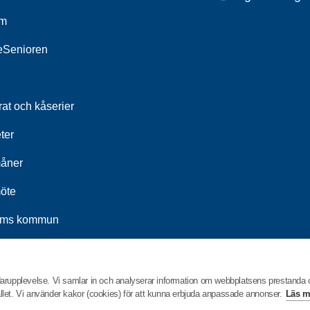
um
leSenioren
at och kåserier
ter
åner
öte
ums kommun
t 2026
darupplevelse. Vi samlar in och analyserar information om webbplatsens prestanda
hållet. Vi använder kakor (cookies) för att kunna erbjuda anpassade annonser.
Läs m