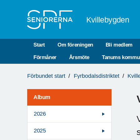
Till övergripande innehåll
Kvillebygden
Start
Om föreningen
Bli medlem
Förmåner
Årsmöte
Tanums kommu
Du
Förbundet start
Fyrbodalsdistriktet
Kvil
är
här:
Album
2026
2025