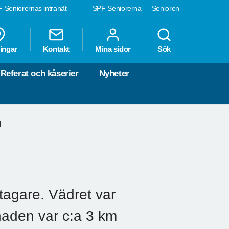
 Seniorernas intranät
SPF Seniorerna
Senioren
ingar
Kontakt
Mina sidor
Sök
Referat och kåserier
Nyheter
d
tagare. Vädret var
naden var c:a 3 km