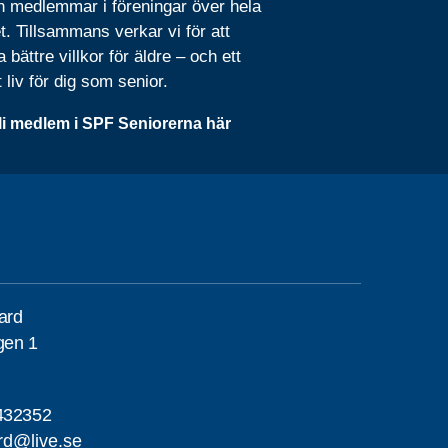
n medlemmar i föreningar över hela
t. Tillsammans verkar vi för att
 bättre villkor för äldre – och ett
t liv för dig som senior.
li medlem i SPF Seniorerna här
gard
gen 1
432352
ard@live.se