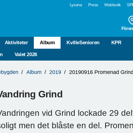
Lyssna
Press
Webbutik
SPF
Fören
Aktiviteter
Album
KvilleSenioren
KPR
n
Valet 2026
lebygden
Album
2019
20190916 Promenad Grin
Vandring Grind
Vandringen vid Grind lockade 29 del
soligt men det blåste en del. Prome