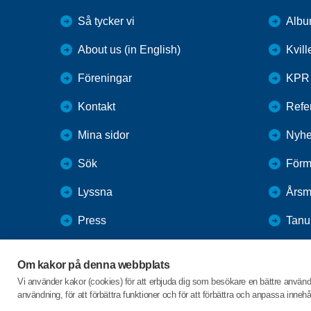
Så tycker vi
Alb
About us (in English)
Kvil
Föreningar
KPR
Kontakt
Refer
Mina sidor
Nyhe
Sök
Förm
Lyssna
Årsm
Press
Tan
Webbutik
Vale
Om kakor på denna webbplats
SPF Seniorernas intranät
Vi använder kakor (cookies) för att erbjuda dig som besökare en bättre använ
användning, för att förbättra funktioner och för att förbättra och anpassa inne