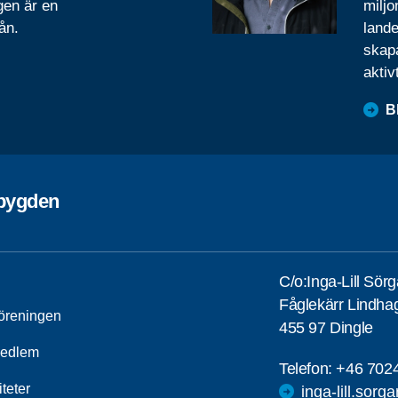
gen är en
miljo
ån.
lande
skapa
aktiv
B
ebygden
C/o:Inga-Lill Sör
Fåglekärr Lindha
öreningen
455 97 Dingle
medlem
Telefon:
+46 702
iteter
inga-lill.sorg