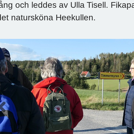
lång och leddes av Ulla Tisell. Fikapa
det natursköna Heekullen.
Previous