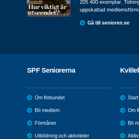
205 400 exemplar. Tidnin
uppskattad medlemsförm
Gå till senioren.se
SPF Seniorerna
Kvill
Om förbundet
Start
Bli medlem
Om f
Förmåner
Bli 
Utbildning och aktiviteter
Aktiv