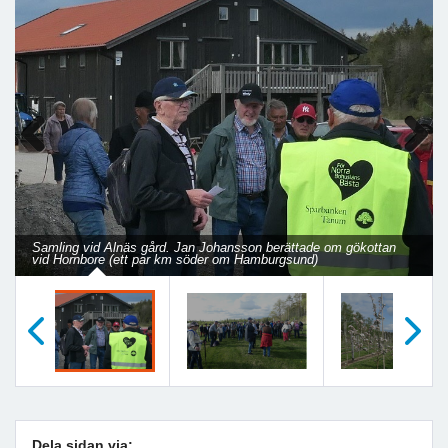
Previous
Next
Samling vid Alnäs gård. Jan Johansson berättade om gökottan
vid Hornbore (ett par km söder om Hamburgsund)
Föregående
Nästa
Dela sidan via: