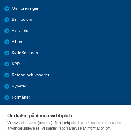
Om föreningen
Bli medlem
Aktiviteter
Album
KvilleSenioren
KPR
Referat och kåserier
Nyheter
Förmåner
Årsmöte
Om kakor på denna webbplats
Tanums kommun
Vi använder kakor (cookies) för att erbjuda dig som besökare en bättre
användarupplevelse. Vi samlar in och analyserar information om
Valet 2026