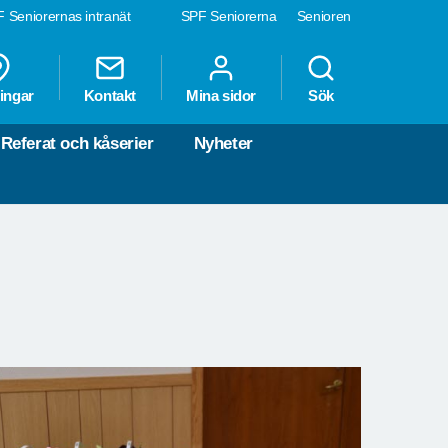
 Seniorernas intranät
SPF Seniorerna
Senioren
ingar
Kontakt
Mina sidor
Sök
Referat och kåserier
Nyheter