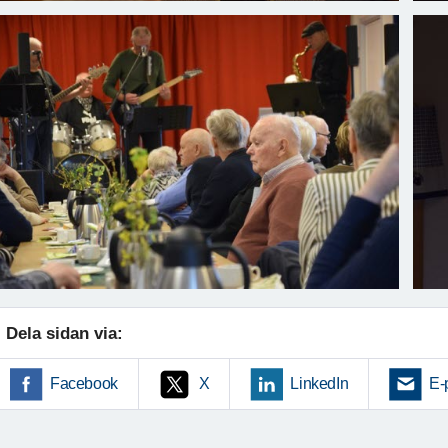
Dela sidan via:
Facebook
X
LinkedIn
E-