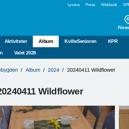
Lyssna
Press
Webbutik
SPF
Fören
Aktiviteter
Album
KvilleSenioren
KPR
n
Valet 2026
lebygden
Album
2024
20240411 Wildflower
20240411 Wildflower