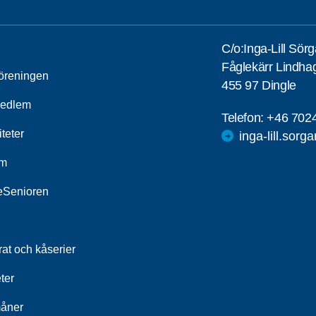
C/o:Inga-Lill Sör
Fåglekärr Lindha
öreningen
455 97 Dingle
medlem
Telefon:
+46 702
iteter
inga-lill.sorg
um
leSenioren
at och kåserier
ter
åner