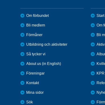
Om förbundet
Start
Bli medlem
Om f
Förmåner
Bli 
Utbildning och aktiviteter
Aktiv
Så tycker vi
Alb
About us (in English)
Kvil
Föreningar
KPR
Kontakt
Refer
Mina sidor
Nyhe
Sök
Förm