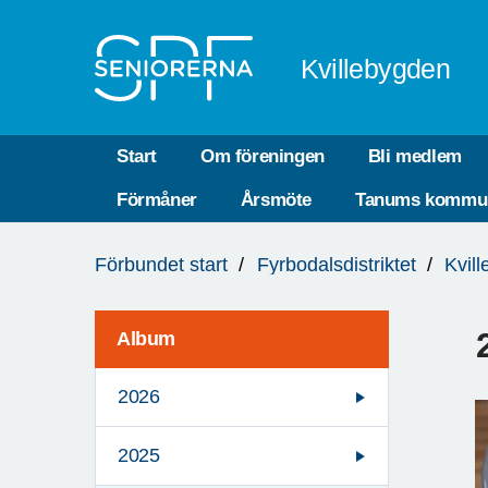
Till övergripande innehåll
Kvillebygden
Start
Om föreningen
Bli medlem
Förmåner
Årsmöte
Tanums kommu
Du
Förbundet start
Fyrbodalsdistriktet
Kvil
är
här:
Album
2026
2025