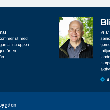
Bl
rnas
Vi är
 kommer ut med
senio
gan är nu uppe i
geme
gen är en
miljo
ån.
lande
skapa
aktiv
B
ebygden