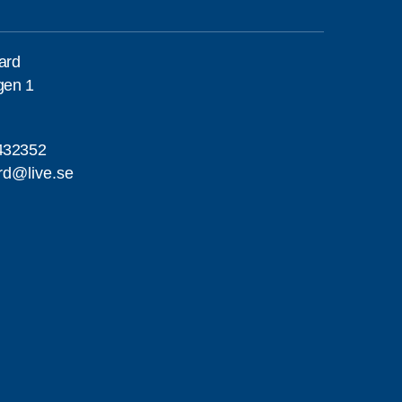
gard
gen 1
432352
ard@live.se