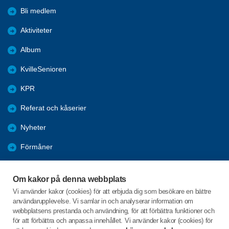
Bli medlem
Aktiviteter
Album
KvilleSenioren
KPR
Referat och kåserier
Nyheter
Förmåner
Årsmöte
Om kakor på denna webbplats
Tanums kommun
Vi använder kakor (cookies) för att erbjuda dig som besökare en bättre
användarupplevelse. Vi samlar in och analyserar information om
Valet 2026
webbplatsens prestanda och användning, för att förbättra funktioner och
för att förbättra och anpassa innehållet. Vi använder kakor (cookies) för