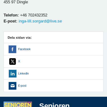
455 97 Dingle
Telefon:
+46 702432352
E-post:
inga-lill.sorgard@live.se
Dela sidan via:
Facebook
X
LinkedIn
E-post
Senioren