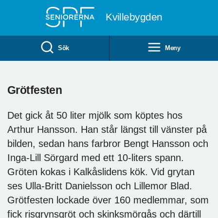
Till övergripande innehåll
Kvillebygden
Sök
Meny
Grötfesten
Det gick åt 50 liter mjölk som köptes hos
Arthur Hansson. Han står längst till vänster på
bilden, sedan hans farbror Bengt Hansson och
Inga-Lill Sörgard med ett 10-liters spann.
Gröten kokas i Kalkåslidens kök. Vid grytan
ses Ulla-Britt Danielsson och Lillemor Blad.
Grötfesten lockade över 160 medlemmar, som
fick risgrynsgröt och skinksmörgås och därtill