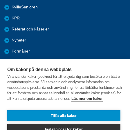
KvilleSenioren
KPR
Referat och kåserier
Nyheter
Förmåner
Årsmöte
Om kakor på denna webbplats
Tanums kommun
Vi använder kakor (cookies) för att erbjuda dig som besökare en bättre
användarupplevelse. Vi samlar in och analyserar information om
Valet 2026
webbplatsens prestanda och användning, för att förbättra funktioner och
för att förbättra och anpassa innehållet. Vi använder kakor (cookies) för
att kunna erbjuda anpassade annonser.
Läs mer om kakor
C/o:Inga-Lill Sörgard
Fåglekärr Lindhagen 1
455 97 Dingle
Tillåt alla kakor
Telefon:
+46 702432352
Inställningar för kakor