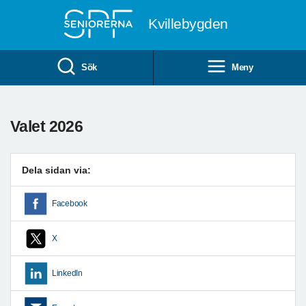
Till övergripande innehåll
Kvillebygden
Sök
Meny
Valet 2026
Dela sidan via:
Facebook
X
LinkedIn