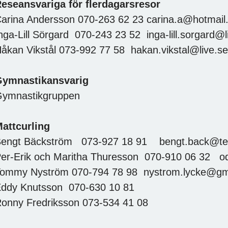
eseansvariga för flerdagarsresor
arina Andersson 070-263 62 23 carina.a@hotmail
nga-Lill Sörgard 070-243 23 52 inga-lill.sorgard@l
åkan Vikstål 073-992 77 58 hakan.vikstal@live.se
ymnastikansvarig
ymnastikgruppen
attcurling
engt Bäckström 073-927 18 91 bengt.back@te
er-Erik och Maritha Thuresson 070-910 06 32 o
ommy Nyström 070-794 78 98 nystrom.lycke@gm
ddy Knutsson 070-630 10 81
onny Fredriksson 073-534 41 08