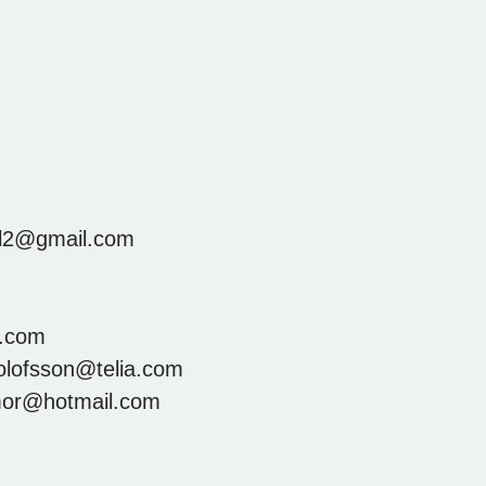
hl2@gmail.com
a.com
lofsson@telia.com
mor@hotmail.com