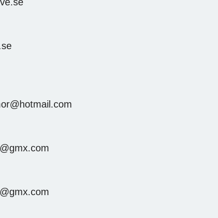
ive.se
.se
mor@hotmail.com
on@gmx.com
on@gmx.com