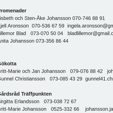
Promenader
isbeth och Sten-Åke Johansson 070-746 88 91
jell Aronsson 070-536 67 59 ingela.aronsson@g
illemor Blad 073-070 50 04 bladlillemor@gmail
nita Johansson 073-356 86 44
ökotta
ritt-Marie och Jan Johansson 079-076 88 42 j
unnel Christiansson 073-085 43 29 gunnel41.ch
årdsråd Träffpunkten
irgitta Erlandsson 073-038 72 67
ritt-Marie Johansson 0525-332 66 johansson.