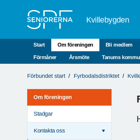
Till övergripande innehåll
Kvillebygden
Start
Om föreningen
Bli medlem
Förmåner
Årsmöte
Tanums kommu
Du
Förbundet start
Fyrbodalsdistriktet
Kvil
är
här:
Om föreningen
Stadgar
Kontakta oss