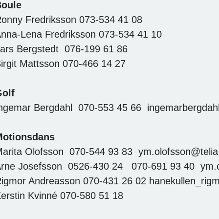
oule
onny Fredriksson 073-534 41 08
nna-Lena Fredriksson 073-534 41 10
ars Bergstedt 076-199 61 86
irgit Mattsson 070-466 14 27
olf
ngemar Bergdahl 070-553 45 66 ingemarbergda
Motionsdans
arita Olofsson 070-544 93 83 ym.olofsson@teli
rne Josefsson 0526-430 24 070-691 93 40 ym.o
igmor Andreasson 070-431 26 02 hanekullen_rig
erstin Kvinné 070-580 51 18