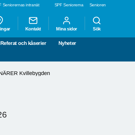
 Seniorernas intranät
SPF Seniorerna
Senioren
ingar
Kontakt
Mina sidor
Sök
Referat och kåserier
Nyheter
ÄRER Kvillebygden
26