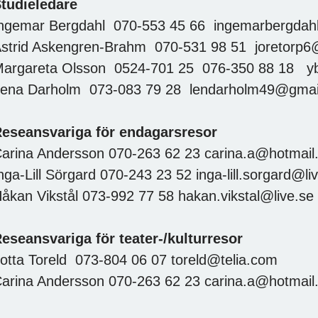
tudieledare
ngemar Bergdahl 070-553 45 66 ingemarbergda
strid Askengren-Brahm 070-531 98 51 joretorp
argareta Olsson 0524-701 25 076-350 88 18 y
ena Darholm 073-083 79 28 lendarholm49@gmai
eseansvariga för endagarsresor
arina Andersson 070-263 62 23 carina.a@hotmail
nga-Lill Sörgard 070-243 23 52 inga-lill.sorgard@li
åkan Vikstål 073-992 77 58 hakan.vikstal@live.se
eseansvariga för teater-/kulturresor
otta Toreld 073-804 06 07 toreld@telia.com
arina Andersson 070-263 62 23 carina.a@hotmail