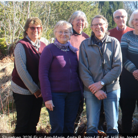
Styrelsen 2026 Fr v: Ann-Marie, Anita B, Inga-Lill, Leif, Håkan, Ing-M