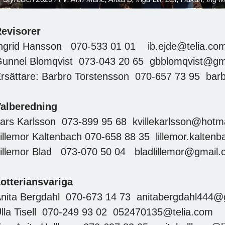
evisorer
ngrid Hansson 070-533 01 01 ib.ejde@telia.co
unnel Blomqvist 073-043 20 65 gbblomqvist@gm
rsättare: Barbro Torstensson 070-657 73 95 barb
alberedning
ars Karlsson 073-899 95 68 kvillekarlsson@hotm
illemor Kaltenbach 070-658 88 35 lillemor.kalte
illemor Blad 073-070 50 04 bladlillemor@gmail
otteriansvariga
nita Bergdahl 070-673 14 73 anitabergdahl444@
lla Tisell 070-249 93 02 052470135@telia.com