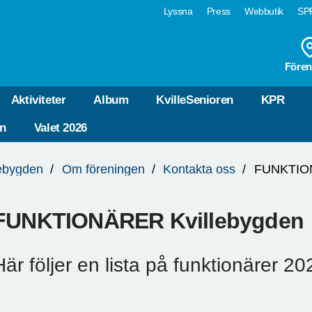
Lyssna
Press
Webbutik
SPF
Fören
Aktiviteter
Album
KvilleSenioren
KPR
n
Valet 2026
lebygden
Om föreningen
Kontakta oss
FUNKTION
FUNKTIONÄRER Kvillebygden
Här följer en lista på funktionärer 20