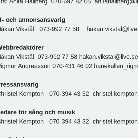
rs: Anita Hallberg 070-697 82 05 anitahallberg@l
T- och annonsansvarig
åkan Vikstål 073-992 77 58 hakan.vikstal@live
ebbredaktörer
åkan Vikstål 073-992 77 58 hakan.vikstal@live.se
igmor Andreasson 070-431 46 02 hanekullen_rig
ressansvarig
hristel Kempton 070-394 43 32 christel.kempt
edare för sång och musik
hristel Kempton 070-394 43 32 christel.kempt