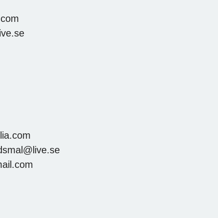
.com
ive.se
lia.com
dsmal@live.se
ail.com