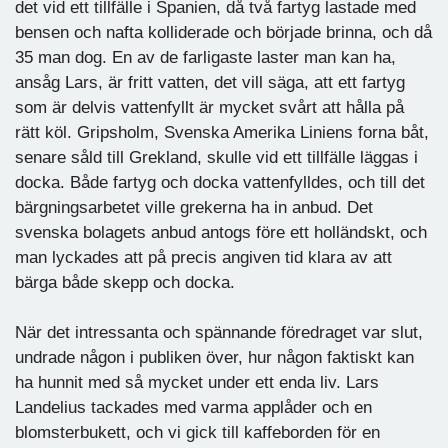
det vid ett tillfälle i Spanien, då två fartyg lastade med
bensen och nafta kolliderade och började brinna, och då
35 man dog. En av de farligaste laster man kan ha,
ansåg Lars, är fritt vatten, det vill säga, att ett fartyg
som är delvis vattenfyllt är mycket svårt att hålla på
rätt köl. Gripsholm, Svenska Amerika Liniens forna båt,
senare såld till Grekland, skulle vid ett tillfälle läggas i
docka. Både fartyg och docka vattenfylldes, och till det
bärgningsarbetet ville grekerna ha in anbud. Det
svenska bolagets anbud antogs före ett holländskt, och
man lyckades att på precis angiven tid klara av att
bärga både skepp och docka.
När det intressanta och spännande föredraget var slut,
undrade någon i publiken över, hur någon faktiskt kan
ha hunnit med så mycket under ett enda liv. Lars
Landelius tackades med varma applåder och en
blomsterbukett, och vi gick till kaffeborden för en