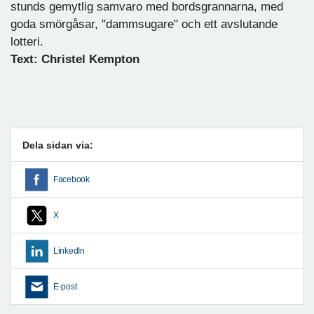
stunds gemytlig samvaro med bordsgrannarna, med
goda smörgåsar, "dammsugare" och ett avslutande
lotteri.
Text: Christel Kempton
Dela sidan via:
Facebook
X
LinkedIn
E-post