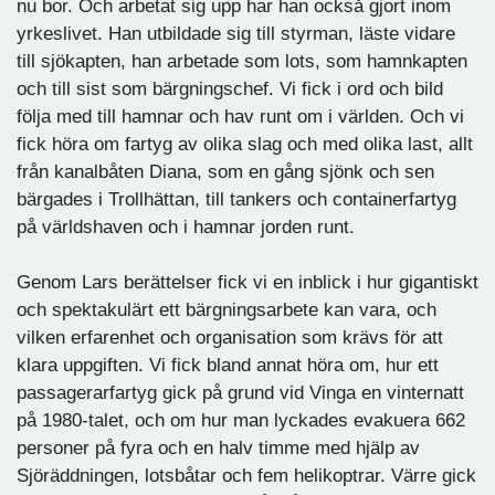
nu bor. Och arbetat sig upp har han också gjort inom
yrkeslivet. Han utbildade sig till styrman, läste vidare
till sjökapten, han arbetade som lots, som hamnkapten
och till sist som bärgningschef. Vi fick i ord och bild
följa med till hamnar och hav runt om i världen. Och vi
fick höra om fartyg av olika slag och med olika last, allt
från kanalbåten Diana, som en gång sjönk och sen
bärgades i Trollhättan, till tankers och containerfartyg
på världshaven och i hamnar jorden runt.
Genom Lars berättelser fick vi en inblick i hur gigantiskt
och spektakulärt ett bärgningsarbete kan vara, och
vilken erfarenhet och organisation som krävs för att
klara uppgiften. Vi fick bland annat höra om, hur ett
passagerarfartyg gick på grund vid Vinga en vinternatt
på 1980-talet, och om hur man lyckades evakuera 662
personer på fyra och en halv timme med hjälp av
Sjöräddningen, lotsbåtar och fem helikoptrar. Värre gick