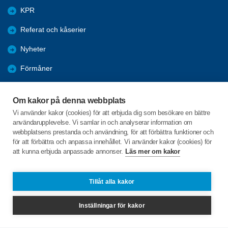
KPR
Referat och kåserier
Nyheter
Förmåner
Årsmöte
Om kakor på denna webbplats
Tanums kommun
Vi använder kakor (cookies) för att erbjuda dig som besökare en bättre
användarupplevelse. Vi samlar in och analyserar information om
Valet 2026
webbplatsens prestanda och användning, för att förbättra funktioner och
för att förbättra och anpassa innehållet. Vi använder kakor (cookies) för
att kunna erbjuda anpassade annonser.
Läs mer om kakor
C/o:Inga-Lill Sörgard
Fåglekärr Lindhagen 1
455 97 Dingle
Tillåt alla kakor
Telefon:
+46 702432352
Inställningar för kakor
inga-lill.sorgard@live.se