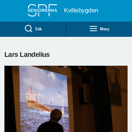
Till övergripande innehåll
Kvillebygden
Sök
Meny
Lars Landelius