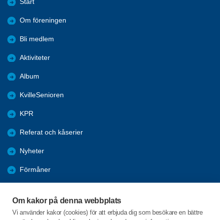
Start
Om föreningen
Bli medlem
Aktiviteter
Album
KvilleSenioren
KPR
Referat och kåserier
Nyheter
Förmåner
Årsmöte
Om kakor på denna webbplats
Tanums kommun
Vi använder kakor (cookies) för att erbjuda dig som besökare en bättre