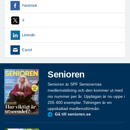
Facebook
X
LinkedIn
E-post
Senioren
Senioren är SPF Seniorernas
medlemstidning och den kommer ut med
nio nummer per år. Upplagan är nu uppe i
205 400 exemplar. Tidningen är en
uppskattad medlemsförmån.
Gå till senioren.se