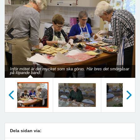
Previous
Next
Inför mötet är det mycket som ska göras. Här bres det smörgåsar
på löpande band.
Föregående
Nästa
Dela sidan via: