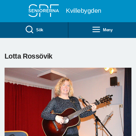
Till övergripande innehåll
Kvillebygden
Sök
Meny
Lotta Rossövik