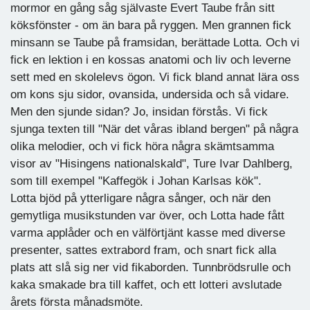
mormor en gång såg självaste Evert Taube från sitt
köksfönster - om än bara på ryggen. Men grannen fick
minsann se Taube på framsidan, berättade Lotta. Och vi
fick en lektion i en kossas anatomi och liv och leverne
sett med en skolelevs ögon. Vi fick bland annat lära oss
om kons sju sidor, ovansida, undersida och så vidare.
Men den sjunde sidan? Jo, insidan förstås. Vi fick
sjunga texten till "När det våras ibland bergen" på några
olika melodier, och vi fick höra några skämtsamma
visor av "Hisingens nationalskald", Ture Ivar Dahlberg,
som till exempel "Kaffegök i Johan Karlsas kök".
Lotta bjöd på ytterligare några sånger, och när den
gemytliga musikstunden var över, och Lotta hade fått
varma applåder och en välförtjänt kasse med diverse
presenter, sattes extrabord fram, och snart fick alla
plats att slå sig ner vid fikaborden. Tunnbrödsrulle och
kaka smakade bra till kaffet, och ett lotteri avslutade
årets första månadsmöte.