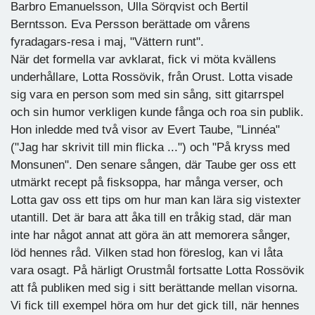
Barbro Emanuelsson, Ulla Sörqvist och Bertil
Berntsson. Eva Persson berättade om vårens
fyradagars-resa i maj, "Vättern runt".
När det formella var avklarat, fick vi möta kvällens
underhållare, Lotta Rossövik, från Orust. Lotta visade
sig vara en person som med sin sång, sitt gitarrspel
och sin humor verkligen kunde fånga och roa sin publik.
Hon inledde med två visor av Evert Taube, "Linnéa"
("Jag har skrivit till min flicka ...") och "På kryss med
Monsunen". Den senare sången, där Taube ger oss ett
utmärkt recept på fisksoppa, har många verser, och
Lotta gav oss ett tips om hur man kan lära sig vistexter
utantill. Det är bara att åka till en tråkig stad, där man
inte har något annat att göra än att memorera sånger,
löd hennes råd. Vilken stad hon föreslog, kan vi låta
vara osagt. På härligt Orustmål fortsatte Lotta Rossövik
att få publiken med sig i sitt berättande mellan visorna.
Vi fick till exempel höra om hur det gick till, när hennes