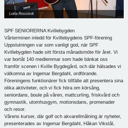
Lotta Rossövik
SPF SENIORERNA Kvillebygden
Vårterminen inledd för Kvillebygdens SPF-förening
Uppslutningen var som vanligt god, när SPF
Kvillebygden hade sitt första månadsmöte för året. Vi
var bortåt 140 medlemmar som hade bänkat oss
framför scenen i Kville Bygdegård, och där hälsades vi
välkomna av Ingemar Bergdahl, ordförande.
Föreningens funktionärer fick tillfälle att presentera sina
olika aktiviteter, och vi fick höra om körsång,
seniordans, boule på våren, mattcurling, friskvård och
gymnastik, utomhusgym, motionsdans, promenader
och resor.
Vårens kurser, där golf och akvarellmålning är nyheter,
presenterades av Ingemar Bergdahl, Håkan Vikstål,