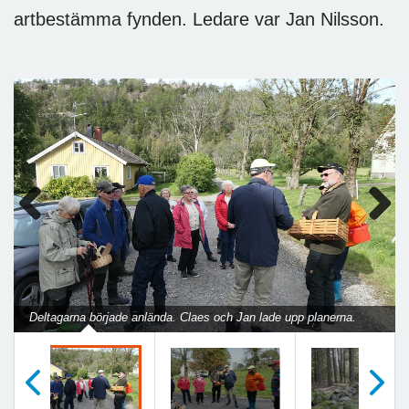
artbestämma fynden. Ledare var Jan Nilsson.
Previous
Next
Deltagarna började anlända. Claes och Jan lade upp planerna.