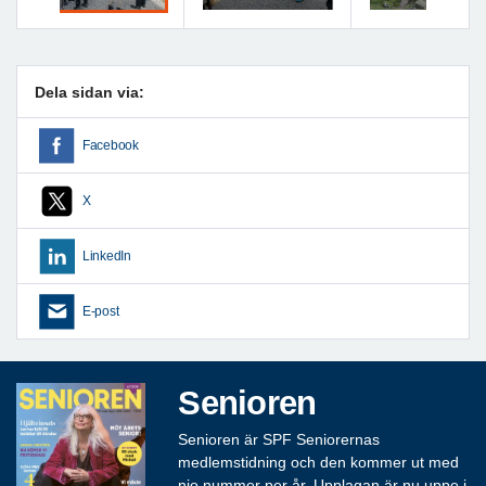
Föregående
Nästa
Dela sidan via:
Facebook
X
LinkedIn
E-post
Senioren
Senioren är SPF Seniorernas
medlemstidning och den kommer ut med
nio nummer per år. Upplagan är nu uppe i