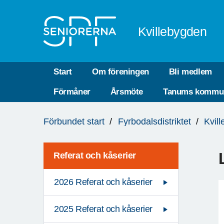
Till övergripande innehåll
Kvillebygden
Start
Om föreningen
Bli medlem
Förmåner
Årsmöte
Tanums kommu
Du
Förbundet start
Fyrbodalsdistriktet
Kvil
är
här:
Referat och kåserier
2026 Referat och kåserier
2025 Referat och kåserier