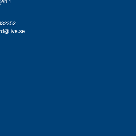
gen 1
432352
ard@live.se