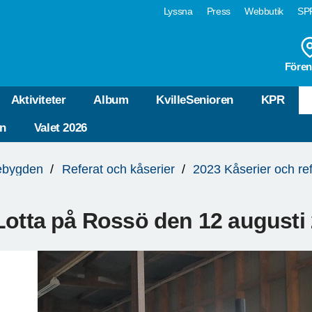
Lyssna
Press
Webbutik
SPF
Fören
Aktiviteter
Album
KvilleSenioren
KPR
n
Valet 2026
lebygden
Referat och kåserier
2023 Kåserier och ref
Lotta på Rossö den 12 augusti