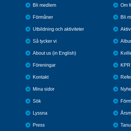
Bli medlem
Om f
Förmåner
Bli 
Utbildning och aktiviteter
Aktiv
Så tycker vi
Alb
About us (in English)
Kvil
Föreningar
KPR
Kontakt
Refer
Mina sidor
Nyhe
Sök
Förm
Lyssna
Årsm
Press
Tan