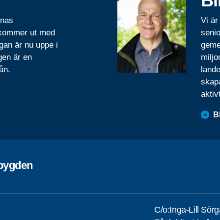
Bl
rnas
Vi är
 kommer ut med
senio
gan är nu uppe i
geme
gen är en
miljo
ån.
lande
skapa
aktiv
B
ebygden
C/o:Inga-Lill Sör