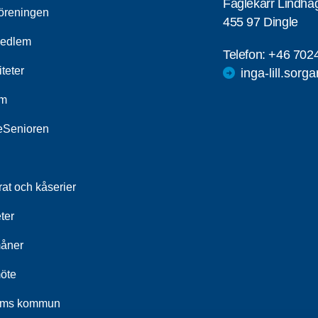
Fåglekärr Lindha
öreningen
455 97 Dingle
medlem
Telefon:
+46 702
iteter
inga-lill.sorg
um
leSenioren
at och kåserier
ter
åner
öte
ums kommun