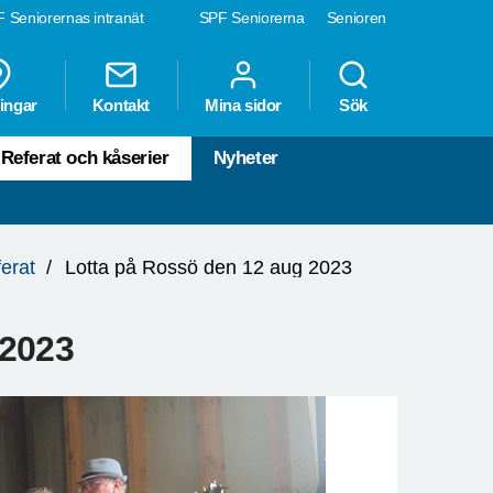
 Seniorernas intranät
SPF Seniorerna
Senioren
ingar
Kontakt
Mina sidor
Sök
Referat och kåserier
Nyheter
erat
Lotta på Rossö den 12 aug 2023
 2023