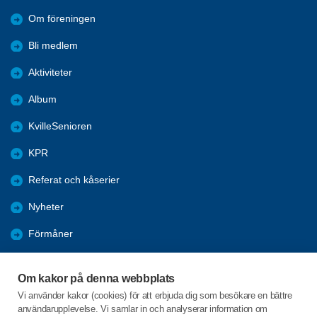
Om föreningen
Bli medlem
Aktiviteter
Album
KvilleSenioren
KPR
Referat och kåserier
Nyheter
Förmåner
Årsmöte
Om kakor på denna webbplats
Tanums kommun
Vi använder kakor (cookies) för att erbjuda dig som besökare en bättre
användarupplevelse. Vi samlar in och analyserar information om
Valet 2026