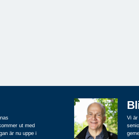
Bl
rnas
Vi är
 kommer ut med
senio
gan är nu uppe i
geme