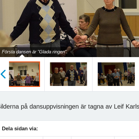
Första dansen är "Glada ringen".
öregående
ilderna på dansuppvisningen är tagna av Leif Karl
Dela sidan via: