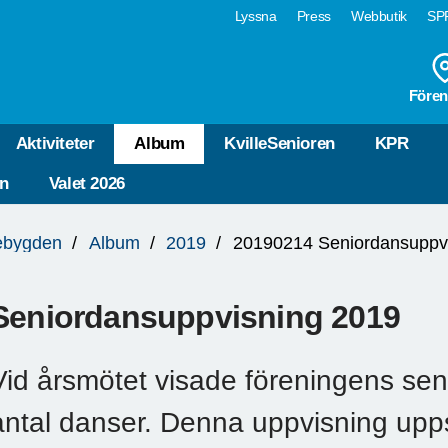
Lyssna
Press
Webbutik
SPF
Fören
Aktiviteter
Album
KvilleSenioren
KPR
n
Valet 2026
lebygden
Album
2019
20190214 Seniordansuppv
Seniordansuppvisning 2019
Vid årsmötet visade föreningens sen
antal danser. Denna uppvisning upp