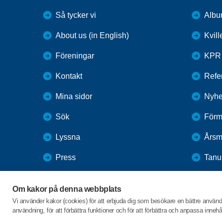
Så tycker vi
Alb
About us (in English)
Kvil
Föreningar
KPR
Kontakt
Refer
Mina sidor
Nyhe
Sök
Förm
Lyssna
Årsm
Press
Tan
Webbutik
Vale
Om kakor på denna webbplats
SPF Seniorernas intranät
Vi använder kakor (cookies) för att erbjuda dig som besökare en bättre använ
användning, för att förbättra funktioner och för att förbättra och anpassa inne