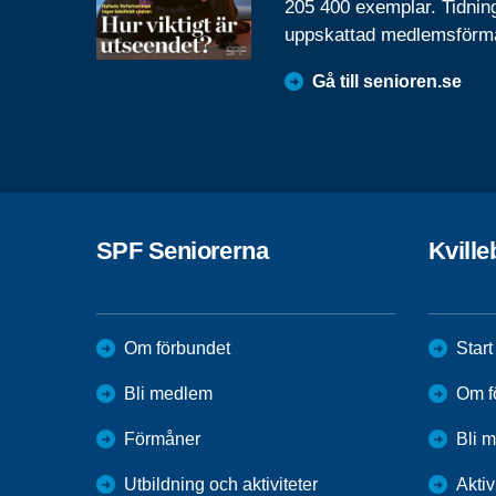
205 400 exemplar. Tidnin
uppskattad medlemsförm
Gå till senioren.se
SPF Seniorerna
Kvill
Om förbundet
Start
Bli medlem
Om f
Förmåner
Bli 
Utbildning och aktiviteter
Aktiv