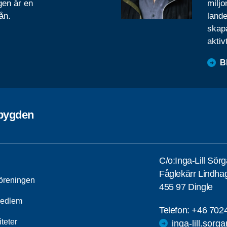
gen är en
miljo
ån.
lande
skapa
aktiv
B
ebygden
C/o:Inga-Lill Sör
Fåglekärr Lindha
öreningen
455 97 Dingle
medlem
Telefon:
+46 702
iteter
inga-lill.sorg