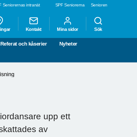
 Seniorernas intranät
SPF Seniorerna
Senioren
ingar
Kontakt
Mina sidor
Sök
Referat och kåserier
Nyheter
isning
iordansare upp ett
skattades av