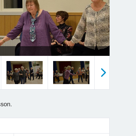
Nästa
sson.