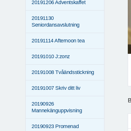
20191206 Adventskaffet
20191130
Seniordansavslutning
20191114 Afternoon tea
20191010 J:zonz
20191008 Tvåändsstickning
20191007 Skriv ditt liv
F
B
20190926
Mannekänguppvisning
20190923 Promenad