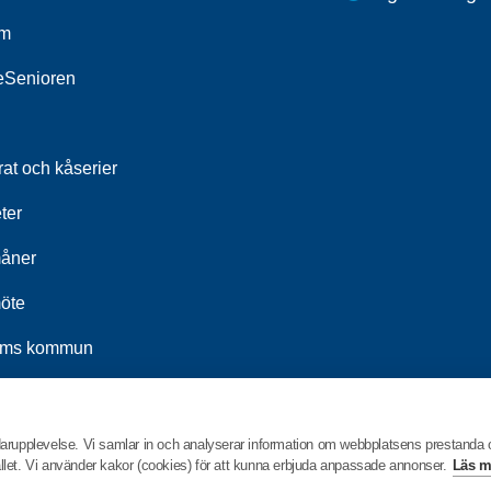
um
leSenioren
at och kåserier
ter
åner
öte
ums kommun
t 2026
darupplevelse. Vi samlar in och analyserar information om webbplatsens prestanda
hållet. Vi använder kakor (cookies) för att kunna erbjuda anpassade annonser.
Läs m