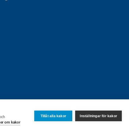
Tillåt alla kakor
Inställningar för kakor
 och
er om kakor