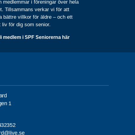
n medlemmar i föreningar över hela
t. Tillsammans verkar vi för att
 bättre villkor för äldre – och ett
t liv för dig som senior.
li medlem i SPF Seniorerna här
gard
gen 1
432352
ard@live.se