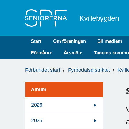
Till övergripande innehåll
Kvillebygden
Start
Om föreningen
Bli medlem
Förmåner
Årsmöte
Tanums kommu
Du
Förbundet start
Fyrbodalsdistriktet
Kvil
är
här:
Album
2026
2025