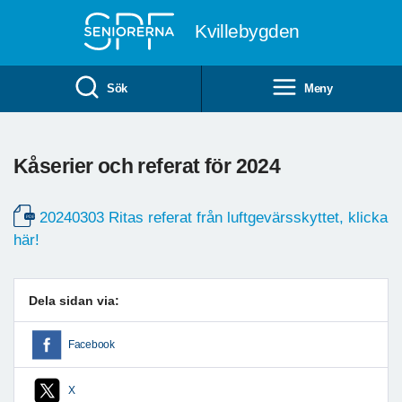
Till övergripande innehåll
Kvillebygden
Sök
Meny
Kåserier och referat för 2024
20240303 Ritas referat från luftgevärsskyttet, klicka
här!
Dela sidan via:
Facebook
X