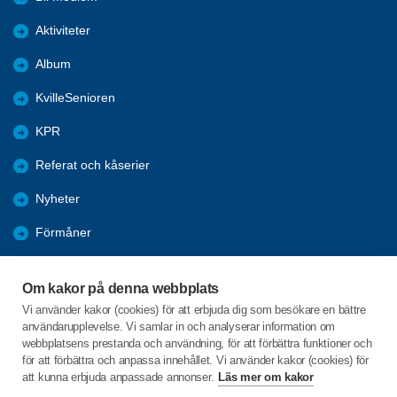
Aktiviteter
Album
KvilleSenioren
KPR
Referat och kåserier
Nyheter
Förmåner
Årsmöte
Om kakor på denna webbplats
Tanums kommun
Vi använder kakor (cookies) för att erbjuda dig som besökare en bättre
användarupplevelse. Vi samlar in och analyserar information om
Valet 2026
webbplatsens prestanda och användning, för att förbättra funktioner och
för att förbättra och anpassa innehållet. Vi använder kakor (cookies) för
att kunna erbjuda anpassade annonser.
Läs mer om kakor
C/o:Inga-Lill Sörgard