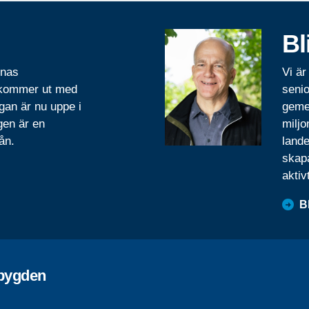
Bl
rnas
Vi är
 kommer ut med
senio
gan är nu uppe i
geme
gen är en
miljo
ån.
lande
skapa
aktiv
B
ebygden