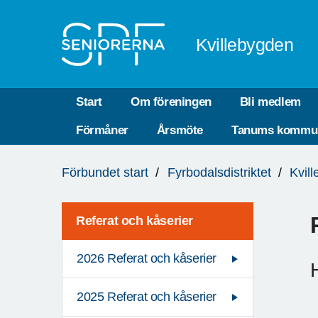
Till övergripande innehåll
Kvillebygden
Start
Om föreningen
Bli medlem
Förmåner
Årsmöte
Tanums kommu
Du
Förbundet start
Fyrbodalsdistriktet
Kvil
är
här:
Referat och kåserier
2026 Referat och kåserier
2025 Referat och kåserier