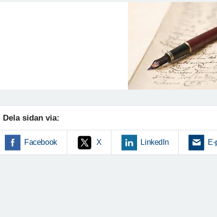
Dela sidan via:
Facebook
X
LinkedIn
E-