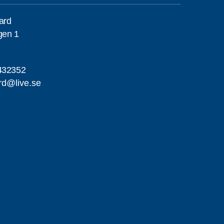
gard
gen 1
432352
ard@live.se