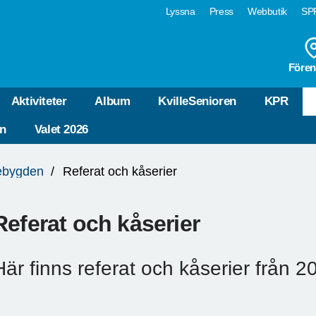
Lyssna
Press
Webbutik
SPF
Fören
Aktiviteter
Album
KvilleSenioren
KPR
n
Valet 2026
lebygden
Referat och kåserier
Referat och kåserier
Här finns referat och kåserier från 