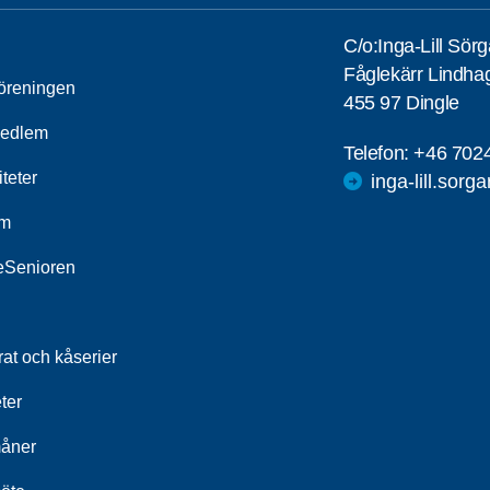
C/o:Inga-Lill Sör
Fåglekärr Lindha
öreningen
455 97 Dingle
medlem
Telefon:
+46 702
iteter
inga-lill.sorg
um
leSenioren
at och kåserier
ter
åner