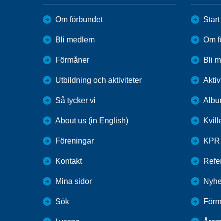
Om förbundet
Start
Bli medlem
Om f
Förmåner
Bli 
Utbildning och aktiviteter
Aktiv
Så tycker vi
Alb
About us (in English)
Kvil
Föreningar
KPR
Kontakt
Refer
Mina sidor
Nyhe
Sök
Förm