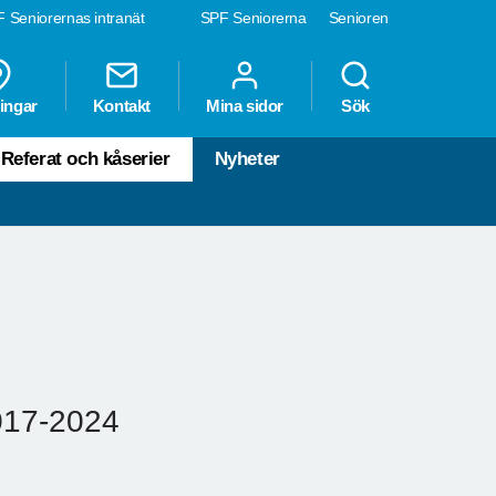
 Seniorernas intranät
SPF Seniorerna
Senioren
ingar
Kontakt
Mina sidor
Sök
Referat och kåserier
Nyheter
2017-2024