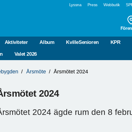
Lyssna
Press
Webbutik
SPF
Fören
Aktiviteter
Album
KvilleSenioren
KPR
n
Valet 2026
lebygden
Årsmöte
Årsmötet 2024
Årsmötet 2024
Årsmötet 2024 ägde rum den 8 febru