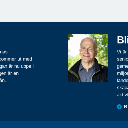
Bl
rnas
Vi är
 kommer ut med
senio
gan är nu uppe i
geme
gen är en
miljo
ån.
lande
skapa
aktiv
B