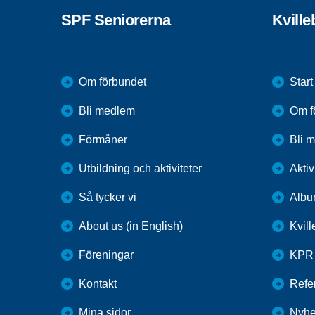
SPF Seniorerna
Kvill
Om förbundet
Start
Bli medlem
Om f
Förmåner
Bli 
Utbildning och aktiviteter
Aktiv
Så tycker vi
Alb
About us (in English)
Kvil
Föreningar
KPR
Kontakt
Refer
Mina sidor
Nyhe