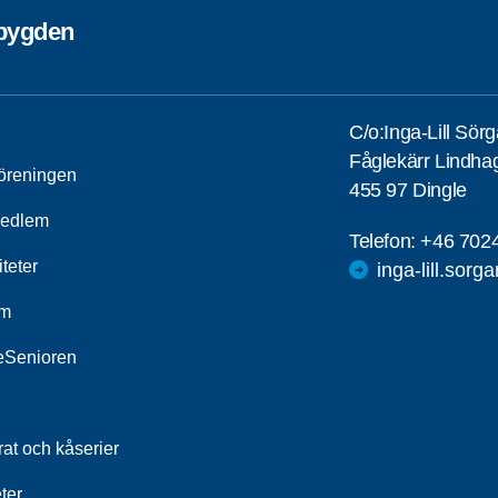
ebygden
C/o:Inga-Lill Sör
Fåglekärr Lindha
öreningen
455 97 Dingle
medlem
Telefon:
+46 702
iteter
inga-lill.sorg
um
leSenioren
at och kåserier
ter