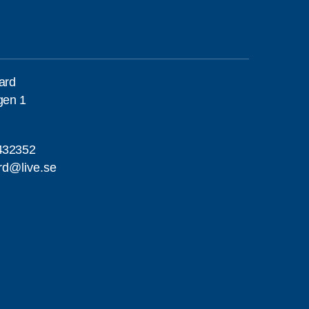
gard
gen 1
432352
ard@live.se