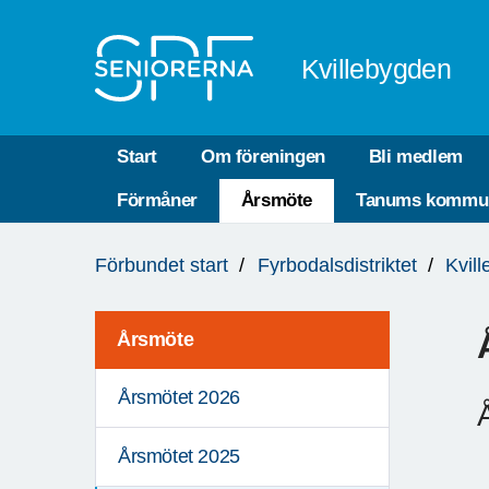
Till övergripande innehåll
Kvillebygden
Start
Om föreningen
Bli medlem
Förmåner
Årsmöte
Tanums kommu
Du
Förbundet start
Fyrbodalsdistriktet
Kvil
är
här:
Årsmöte
Årsmötet 2026
Årsmötet 2025