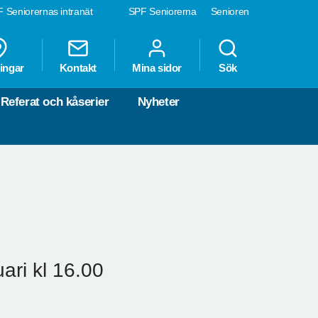
 Seniorernas intranät
SPF Seniorerna
Senioren
ingar
Kontakt
Mina sidor
Sök
Referat och kåserier
Nyheter
ari kl 16.00