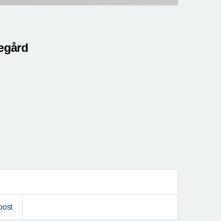
degård
post