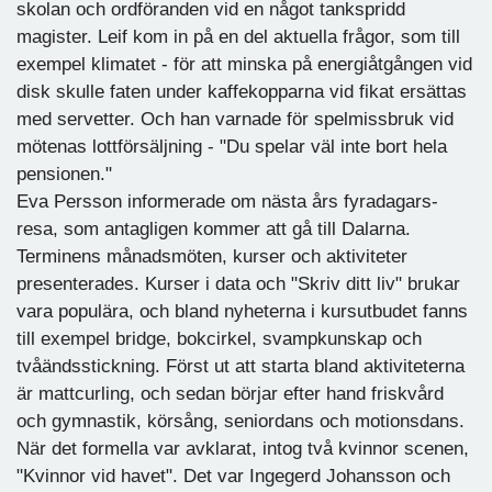
skolan och ordföranden vid en något tankspridd
magister. Leif kom in på en del aktuella frågor, som till
exempel klimatet - för att minska på energiåtgången vid
disk skulle faten under kaffekopparna vid fikat ersättas
med servetter. Och han varnade för spelmissbruk vid
mötenas lottförsäljning - "Du spelar väl inte bort hela
pensionen."
Eva Persson informerade om nästa års fyradagars-
resa, som antagligen kommer att gå till Dalarna.
Terminens månadsmöten, kurser och aktiviteter
presenterades. Kurser i data och "Skriv ditt liv" brukar
vara populära, och bland nyheterna i kursutbudet fanns
till exempel bridge, bokcirkel, svampkunskap och
tvåändsstickning. Först ut att starta bland aktiviteterna
är mattcurling, och sedan börjar efter hand friskvård
och gymnastik, körsång, seniordans och motionsdans.
När det formella var avklarat, intog två kvinnor scenen,
"Kvinnor vid havet". Det var Ingegerd Johansson och