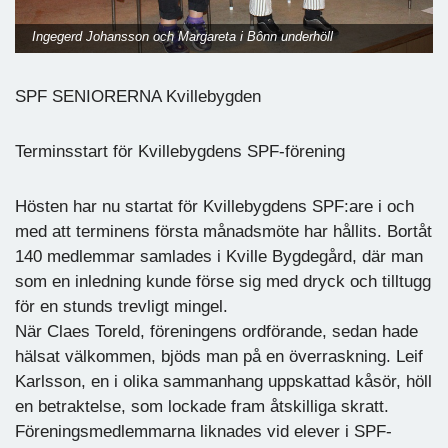
Ingegerd Johansson och Margareta i Bônn underhöll
SPF SENIORERNA Kvillebygden
Terminsstart för Kvillebygdens SPF-förening
Hösten har nu startat för Kvillebygdens SPF:are i och
med att terminens första månadsmöte har hållits. Bortåt
140 medlemmar samlades i Kville Bygdegård, där man
som en inledning kunde förse sig med dryck och tilltugg
för en stunds trevligt mingel.
När Claes Toreld, föreningens ordförande, sedan hade
hälsat välkommen, bjöds man på en överraskning. Leif
Karlsson, en i olika sammanhang uppskattad kåsör, höll
en betraktelse, som lockade fram åtskilliga skratt.
Föreningsmedlemmarna liknades vid elever i SPF-