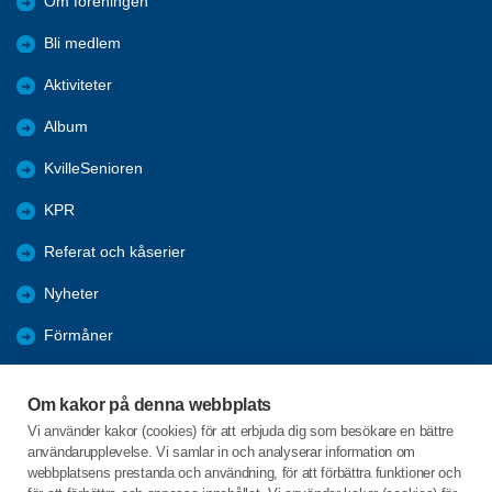
Om föreningen
Bli medlem
Aktiviteter
Album
KvilleSenioren
KPR
Referat och kåserier
Nyheter
Förmåner
Årsmöte
Om kakor på denna webbplats
Tanums kommun
Vi använder kakor (cookies) för att erbjuda dig som besökare en bättre
användarupplevelse. Vi samlar in och analyserar information om
Valet 2026
webbplatsens prestanda och användning, för att förbättra funktioner och