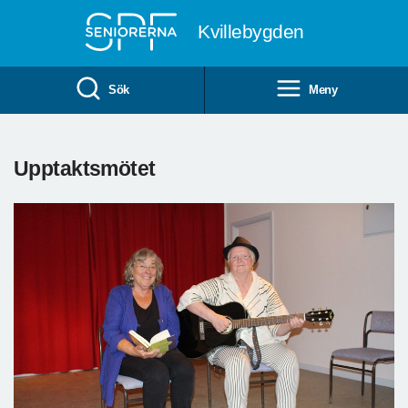
Till övergripande innehåll
Kvillebygden
Sök
Meny
Upptaktsmötet