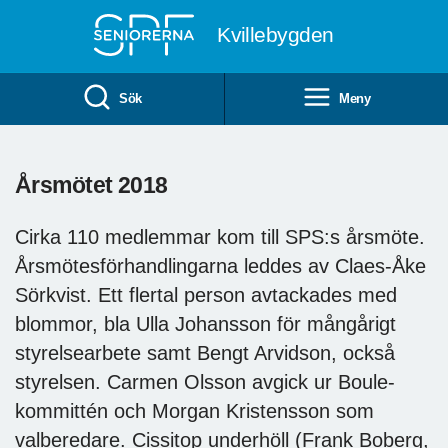
Till övergripande innehåll
Kvillebygden
Sök
Meny
Årsmötet 2018
Cirka 110 medlemmar kom till SPS:s årsmöte.
Årsmötesförhandlingarna leddes av Claes-Åke
Sörkvist. Ett flertal person avtackades med
blommor, bla Ulla Johansson för mångårigt
styrelsearbete samt Bengt Arvidson, också
styrelsen. Carmen Olsson avgick ur Boule-
kommittén och Morgan Kristensson som
valberedare. Cissitop underhöll (Frank Boberg,