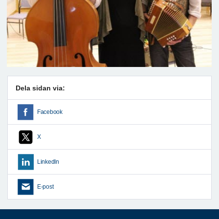
Dela sidan via:
Facebook
X
LinkedIn
E-post