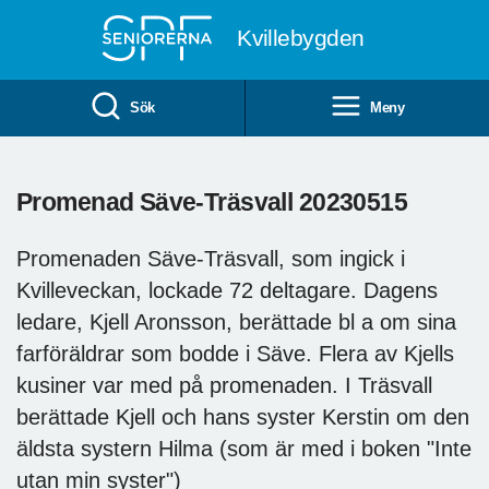
Till övergripande innehåll
Kvillebygden
Sök
Meny
Promenad Säve-Träsvall 20230515
Promenaden Säve-Träsvall, som ingick i
Kvilleveckan, lockade 72 deltagare. Dagens
ledare, Kjell Aronsson, berättade bl a om sina
farföräldrar som bodde i Säve. Flera av Kjells
kusiner var med på promenaden. I Träsvall
berättade Kjell och hans syster Kerstin om den
äldsta systern Hilma (som är med i boken "Inte
utan min syster")